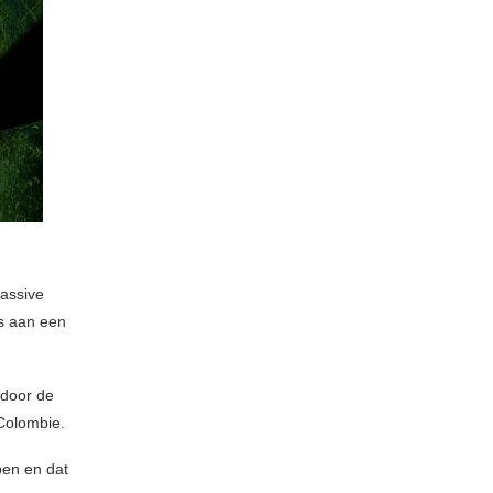
n
Massive
ts aan een
door de
 Colombie.
ben en dat