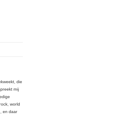
ekweekt, die
spreekt mij
ledige
rock, world
n, en daar