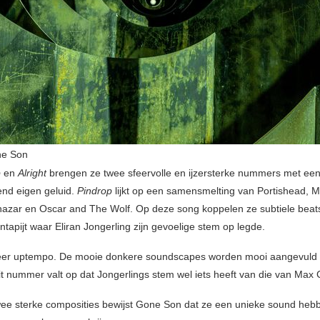
e Son
p
en
Alright
brengen ze twee sfeervolle en ijzersterke nummers met ee
nd eigen geluid.
Pindrop
lijkt op een samensmelting van Portishead, 
thazar en Oscar and The Wolf. Op deze song koppelen ze subtiele bea
tapijt waar Eliran Jongerling zijn gevoelige stem op legde.
er uptempo. De mooie donkere soundscapes worden mooi aangevuld 
dit nummer valt op dat Jongerlings stem wel iets heeft van die van Max
ee sterke composities bewijst Gone Son dat ze een unieke sound heb