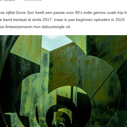
se vijftal Gone Son heeft een passie voor 90’s indie genres zoals trip-
De band bestaat al sinds 2017, maar is pas beginnen optreden in 2019.
ze Antwerpenaren hun debuutsingle uit.