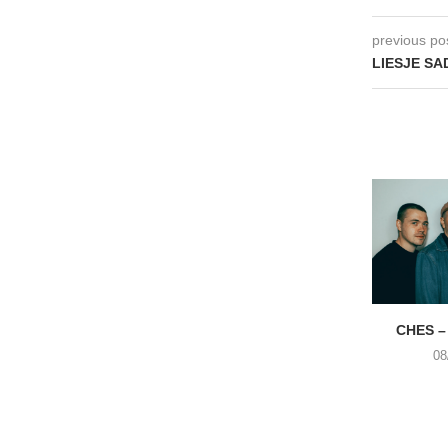
previous po
LIESJE SA
CHES –
08