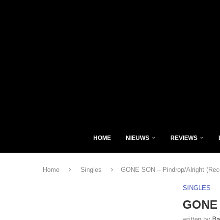
HOME
NIEUWS
REVIEWS
Home
Singles
GONE SON – Pindrop/Alright (Rec
SINGLES
GONE S
written by
Ba