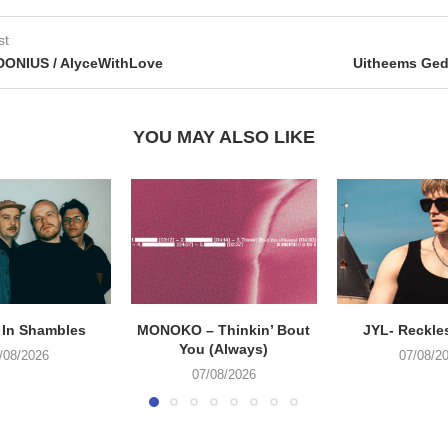
st
DONIUS / AlyceWithLove
Uitheems Ged
YOU MAY ALSO LIKE
 In Shambles
MONOKO – Thinkin’ Bout
JYL- Reckle
You (Always)
/08/2026
07/08/2
07/08/2026