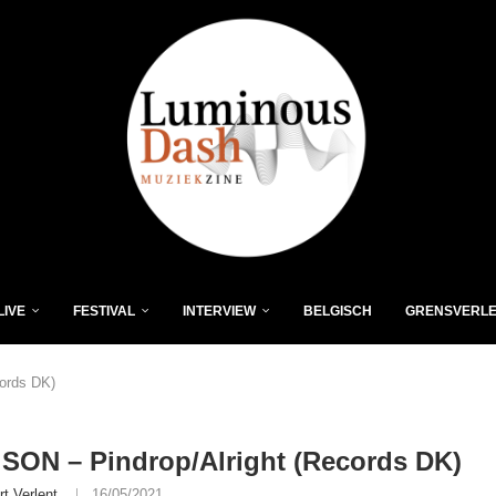
LIVE
FESTIVAL
INTERVIEW
BELGISCH
GRENSVERL
ords DK)
ON – Pindrop/Alright (Records DK)
rt Verlent
16/05/2021