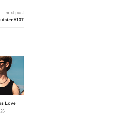
next post
uister #137
ss Love
TROOST – Not All Men
NOAH TATE – Boy
026
06/08/2026
06/08/2026