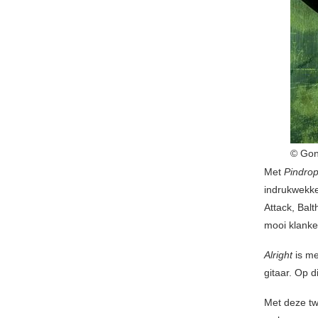
© Gon
Met
Pindro
indrukwekke
Attack, Bal
mooi klanken
Alright
is me
gitaar. Op 
Met deze tw