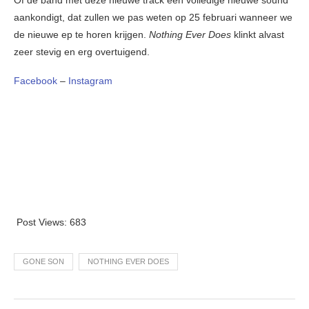
Of de band met deze nieuwe track een volledige nieuwe sound
aankondigt, dat zullen we pas weten op 25 februari wanneer we
de nieuwe ep te horen krijgen.
Nothing Ever Does
klinkt alvast
zeer stevig en erg overtuigend.
Facebook
–
Instagram
Post Views:
683
GONE SON
NOTHING EVER DOES