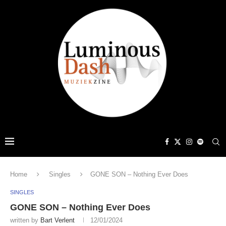
Home
Singles
GONE SON – Nothing Ever Does
SINGLES
GONE SON – Nothing Ever Does
written by
Bart Verlent
12/01/2024