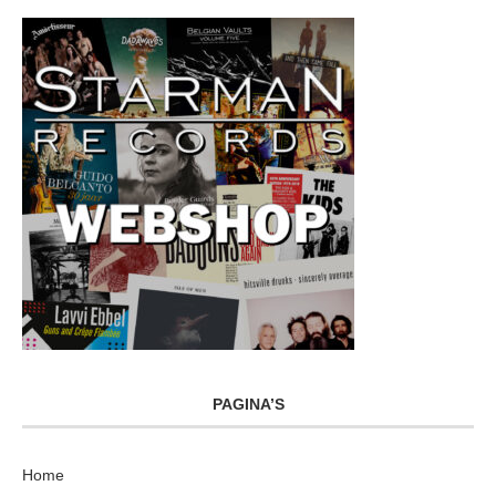
PAGINA’S
Home