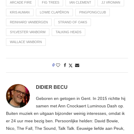
ARCADE FIRE
FIG TREES
IAN CLEMENT
JJ VROMAN
KRIS AUMAN
LOWIE CLAPÉRON
PINGPONGCLUB
REINHARD VANBERGEN
STRAND OF OAKS
SYLVESTER VANBORM
TALKING HEADS
WALLACE VANBORN
0
DIDIER BECU
Geboren en getogen in Gent. In 2015 richtte hij
samen met Ann Cnockaert Luminous Dash op.
Buiten muziek en uitgaan bijzonder weinig interesses, omdat ik
er 24 uur mee bezig ben. Persoonlijke helden: David Bowie,
Nico, The Fall, The Sound, Talk Talk. Eeuwige liefde aan Peuk,