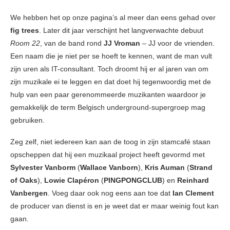
We hebben het op onze pagina’s al meer dan eens gehad over
fig trees
. Later dit jaar verschijnt het langverwachte debuut
Room 22
, van de band rond
JJ Vroman
– JJ voor de vrienden.
Een naam die je niet per se hoeft te kennen, want de man vult
zijn uren als IT-consultant. Toch droomt hij er al jaren van om
zijn muzikale ei te leggen en dat doet hij tegenwoordig met de
hulp van een paar gerenommeerde muzikanten waardoor je
gemakkelijk de term Belgisch underground-supergroep mag
gebruiken.
Zeg zelf, niet iedereen kan aan de toog in zijn stamcafé staan
opscheppen dat hij een muzikaal project heeft gevormd met
Sylvester Vanborm
(
Wallace Vanborn
),
Kris Auman
(
Strand
of Oaks
),
Lowie Clapéron
(
PINGPONGCLUB
) en
Reinhard
Vanbergen
. Voeg daar ook nog eens aan toe dat
Ian Clement
de producer van dienst is en je weet dat er maar weinig fout kan
gaan.