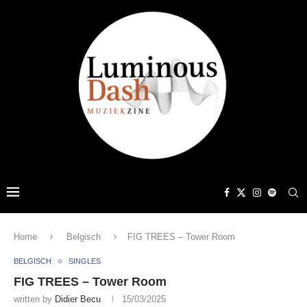
Home
Belgisch
FIG TREES – Tower Room
BELGISCH
SINGLES
FIG TREES – Tower Room
written by
Didier Becu
15/03/2025