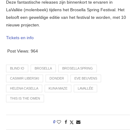
Deze fantastische releases zijn binnenkort te ervaren in
LaVallée (molenbeek) tijdens het Brosella Spring Festival. Het
belooft een geweldige editie van het festival te worden, met 10
nieuwe projecten.
Tickets en info
Post Views:
964
BLIND IO
BROSELLA
BROSELLA SPRING
CASIMIR LIBERSKI
DONDER
EVE BEUVENS
HELENA CASELLA
KUNA MAZE
LAVALLÉE
THIS IS THE OMEN
0