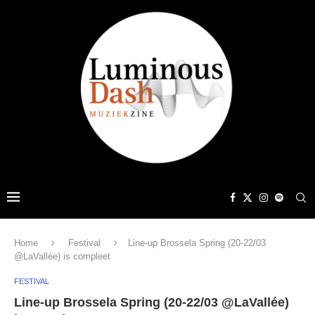
Home
Festival
Line-up Brossela Spring (20-22/03
@LaVallée) is compleet
FESTIVAL
Line-up Brossela Spring (20-22/03 @LaVallée)