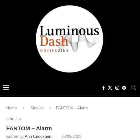
Home
Singles
FANTOM – Alarm
SINGLES
FANTOM – Alarm
written by
Ann Cnockaert
30/05/2023