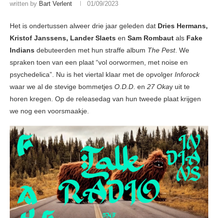
written by
Bart Verlent
01/09/2023
Het is ondertussen alweer drie jaar geleden dat
Dries Hermans,
Kristof Janssens, Lander Slaets
en
Sam Rombaut
als
Fake
Indians
debuteerden met hun straffe album
The Pest
. We
spraken toen van een plaat “vol oorwormen, met noise en
psychedelica”. Nu is het viertal klaar met de opvolger
Inforock
waar we al de stevige bommetjes
O.D.D
. en
27 Oka
y uit te
horen kregen. Op de releasedag van hun tweede plaat krijgen
we nog een voorsmaakje.