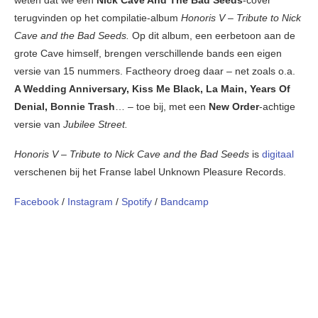
weten dat we een
Nick Cave And The Bad Seeds
-cover
terugvinden op het compilatie-album
Honoris V – Tribute to Nick
Cave and the Bad Seeds.
Op dit album, een eerbetoon aan de
grote Cave himself, brengen verschillende bands een eigen
versie van 15 nummers. Factheory droeg daar – net zoals o.a.
A Wedding Anniversary, Kiss Me Black, La Main, Years Of
Denial, Bonnie Trash
… – toe bij, met een
New Order
-achtige
versie van
Jubilee Street.
Honoris V – Tribute to Nick Cave and the Bad Seeds
is
digitaal
verschenen bij het Franse label Unknown Pleasure Records.
Facebook
/
Instagram
/
Spotify
/
Bandcamp