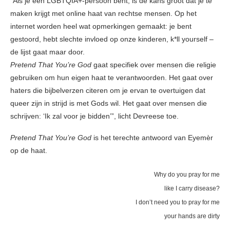
“Als je een LGBTQIA+-persoon bent, is de kans groot dat je te
maken krijgt met online haat van rechtse mensen. Op het
internet worden heel wat opmerkingen gemaakt: je bent
gestoord, hebt slechte invloed op onze kinderen, k*ll yourself –
de lijst gaat maar door.
Pretend That You’re God
gaat specifiek over mensen die religie
gebruiken om hun eigen haat te verantwoorden. Het gaat over
haters die bijbelverzen citeren om je ervan te overtuigen dat
queer zijn in strijd is met Gods wil. Het gaat over mensen die
schrijven: ‘Ik zal voor je bidden’”, licht Devreese toe.
Pretend That You’re God
is het terechte antwoord van Eyemèr
op de haat.
Why do you pray for me
like I carry disease?
I don’t need you to pray for me
your hands are dirty