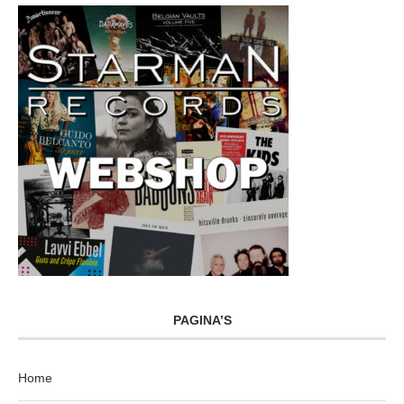
PAGINA’S
Home