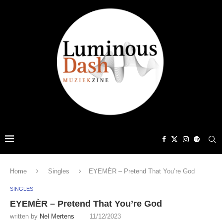
Home
Singles
EYEMÈR – Pretend That You’re God
SINGLES
EYEMÈR – Pretend That You’re God
written by
Nel Mertens
11/12/2023