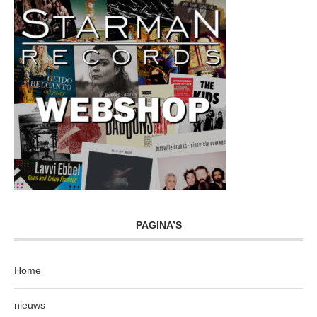
PAGINA’S
Home
nieuws