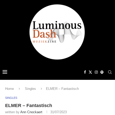
Home
Singles
ELMER – Fantastisch
SINGLES
ELMER – Fantastisch
written by
Ann Cnockaert
31/07/2023