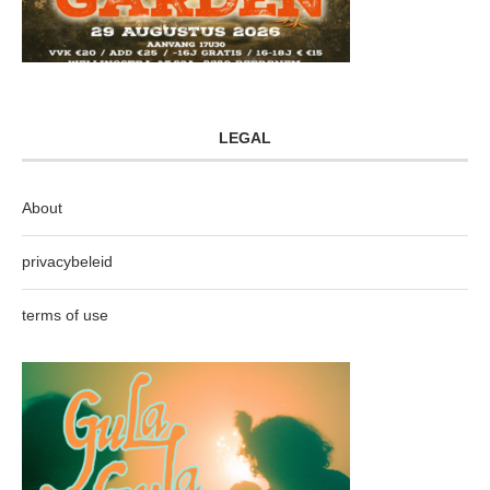
LEGAL
About
privacybeleid
terms of use