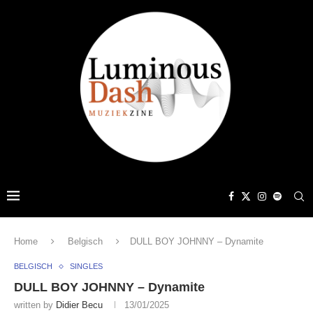
Home
Belgisch
DULL BOY JOHNNY – Dynamite
BELGISCH
SINGLES
DULL BOY JOHNNY – Dynamite
written by
Didier Becu
13/01/2025