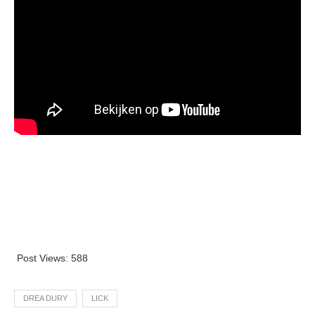
Post Views:
588
DREA DURY
LICK