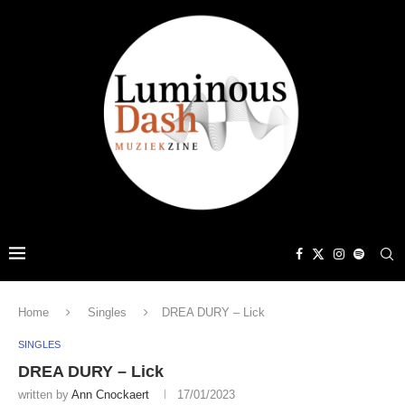
Home
Singles
DREA DURY – Lick
SINGLES
DREA DURY – Lick
written by
Ann Cnockaert
17/01/2023