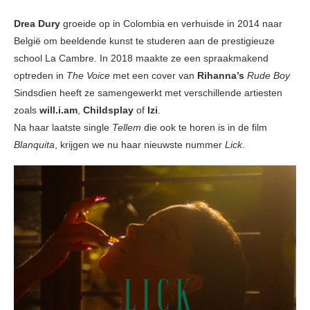
Drea Dury
groeide op in Colombia en verhuisde in 2014 naar
België om beeldende kunst te studeren aan de prestigieuze
school La Cambre. In 2018 maakte ze een spraakmakend
optreden in
The Voice
met een cover van
Rihanna’s
Rude Boy
Sindsdien heeft ze samengewerkt met verschillende artiesten
zoals
will.i.am
,
Childsplay
of
Izi
.
Na haar laatste single
Tellem
die ook te horen is in de film
Blanquita
, krijgen we nu haar nieuwste nummer
Lick
.