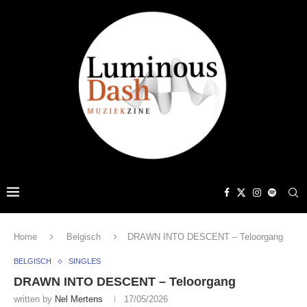
Home
Belgisch
DRAWN INTO DESCENT – Teloorgang
BELGISCH
SINGLES
DRAWN INTO DESCENT – Teloorgang
written by
Nel Mertens
17/05/2026