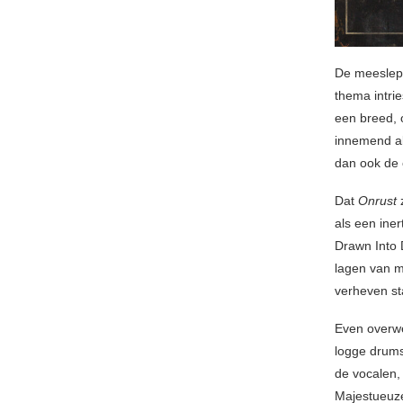
De meeslepe
thema intrie
een breed, 
innemend al
dan ook de 
Dat
Onrust
als een iner
Drawn Into 
lagen van m
verheven st
Even overwe
logge drums
de vocalen,
Majestueuze