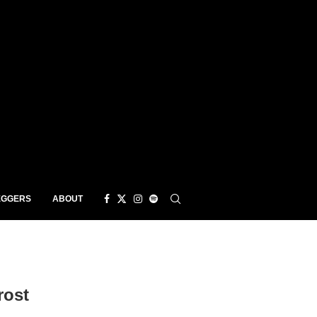
EGGERS
ABOUT
rost