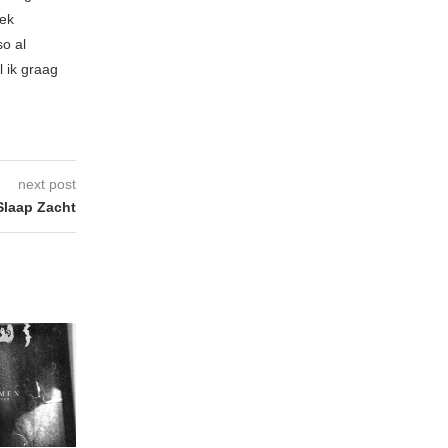
iek
so al
l ik graag
next post
Slaap Zacht