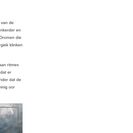
 van de
donkerder en
. Dromen die
giek klinken
aan ritmes
dat er
nder dat de
inig oor