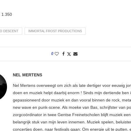
:
1.350
O DESCENT
IMMORTAL FROST PRODUCTIONS
0
NEL MERTENS
Nel Mertens overweegt om zich als late dertiger voor eeuwig jo
doen en muziek helpt daarbij enorm ! Sinds mijn dertiende ben 
gepassioneerd door muziek en dan vooral binnen de rock, metal
new wave en punk-scene. Als moeke van Bas, schrijfster van p
zorgcoördinator in twee Gentse Freinetscholen blijft muziek een
belangrijk stuk van mijn leven innemen. Muziek spelen, beluiste
concertjes doen, naar festivals gaan; Om energie uit te putten, e