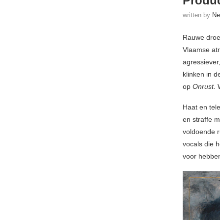
Produc
written by
Ne
Rauwe droef
Vlaamse at
agressiever
klinken in 
op
Onrust.
Haat en tele
en straffe 
voldoende r
vocals die 
voor hebbe