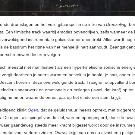
nde drumslagen en het vuile gitaarspel in de intro van
Drenkeling,
be
st. Een filmische track waarbij emoties bovendrijven, zelfs wanneer de i
overweldigend instrumentale geluidskamer open trekt. Alles wordt nog
s de basdrum het ritme van het menselijk hart aanhoudt. Beangstigend
oerschreeuwen die erop volgen.
zich meestal niet manifesteert als een hyperkinetische sonische energi
t vergif doorheen je aders wurmt en nestelt in je hoofd, je hart, onder je
Descent horen in deze overweldigende track. Traag en onopvallend b
elodieus snaarwerk en emotionele drumslagen (jawel, dat kan!) op tot
atig nummer, waarin de onrust pas op het einde een stem krijgt.
ldigend klinkt
Ogen
,
dat de geluidsmuur ineens optrekt, met triggerend
. De ogen, als spiegel van de ziel, worden opengesperd, door de ruwe
 waar gaandeweg steeds meer kracht bijgezet wordt door de instrumen
 metal voor verloren zielen.
Onrust
krijgt van ons nu alvast een plekje 