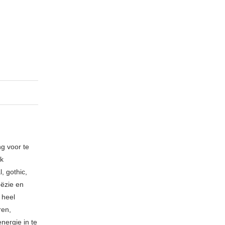
ng voor te
ik
, gothic,
oëzie en
 heel
ren,
nergie in te