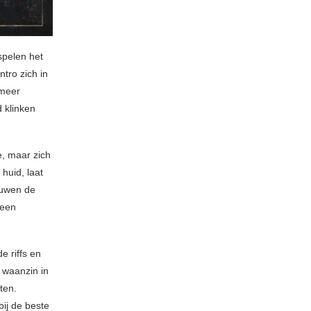
spelen het
ntro zich in
 meer
 klinken
e, maar zich
 huid, laat
ouwen de
 een
e riffs en
 waanzin in
ten.
bij de beste