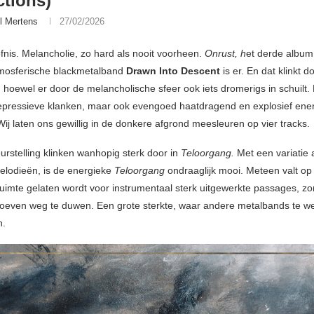
tions)
l Mertens
27/02/2026
nis. Melancholie, zo hard als nooit voorheen.
Onrust, h
et derde album
mosferische blackmetalband
Drawn Into Descent
is er. En dat klinkt 
, hoewel er door de melancholische sfeer ook iets dromerigs in schuilt
depressieve klanken, maar ook evengoed haatdragend en explosief ener
Wij laten ons gewillig in de donkere afgrond meesleuren op vier tracks.
urstelling klinken wanhopig sterk door in
Teloorgang.
Met een variatie 
melodieën, is de energieke
Teloorgang
ondraaglijk mooi. Meteen valt op 
uimte gelaten wordt voor instrumentaal sterk uitgewerkte passages, zo
hoeven weg te duwen. Een grote sterkte, waar andere metalbands te we
n.