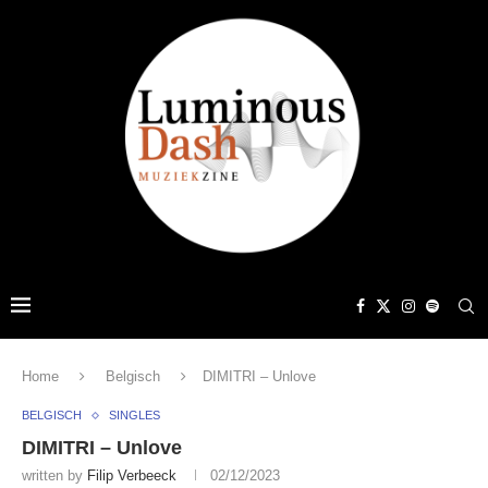
Home
Belgisch
DIMITRI – Unlove
BELGISCH
SINGLES
DIMITRI – Unlove
written by
Filip Verbeeck
02/12/2023