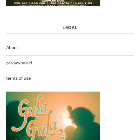
LEGAL
About
privacybeleid
terms of use