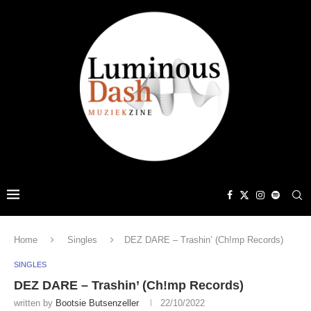
Home
Singles
DEZ DARE – Trashin’ (Ch!mp Records)
SINGLES
DEZ DARE – Trashin’ (Ch!mp Records)
written by
Bootsie Butsenzeller
22/10/2022