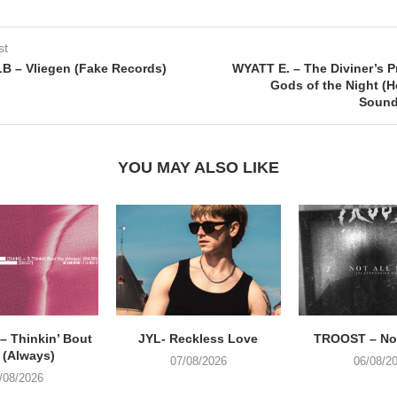
st
B – Vliegen (Fake Records)
WYATT E. – The Diviner’s P
Gods of the Night (
Sound
YOU MAY ALSO LIKE
 Thinkin’ Bout
JYL- Reckless Love
TROOST – Not
 (Always)
07/08/2026
06/08/2
/08/2026