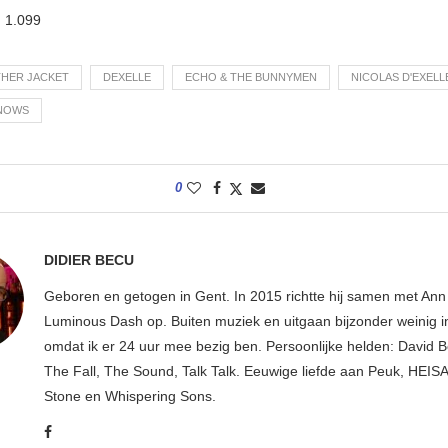
:
1.099
THER JACKET
DEXELLE
ECHO & THE BUNNYMEN
NICOLAS D'EXELL
NOWS
0
DIDIER BECU
Geboren en getogen in Gent. In 2015 richtte hij samen met An
Luminous Dash op. Buiten muziek en uitgaan bijzonder weinig i
omdat ik er 24 uur mee bezig ben. Persoonlijke helden: David B
The Fall, The Sound, Talk Talk. Eeuwige liefde aan Peuk, HEIS
Stone en Whispering Sons.