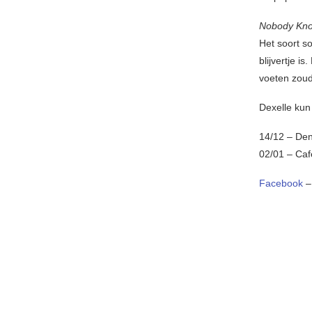
Nobody Kn
Het soort s
blijvertje i
voeten zoud
Dexelle kun 
14/12 – Den 
02/01 – Caf
Facebook