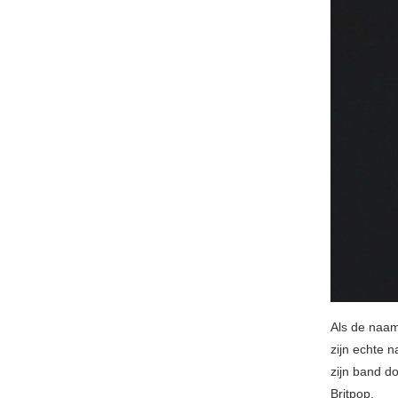
Als de naa
zijn echte 
zijn band d
Britpop.