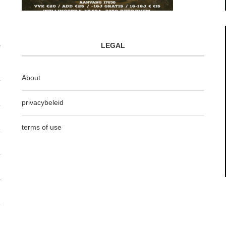
LEGAL
About
privacybeleid
terms of use