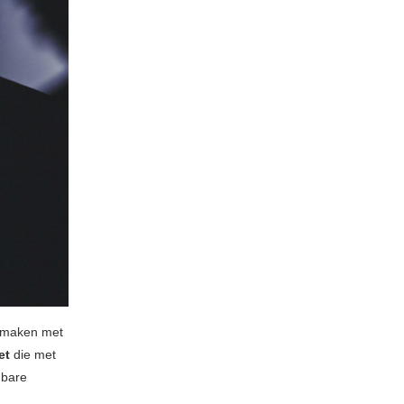
te maken met
et
die met
gbare