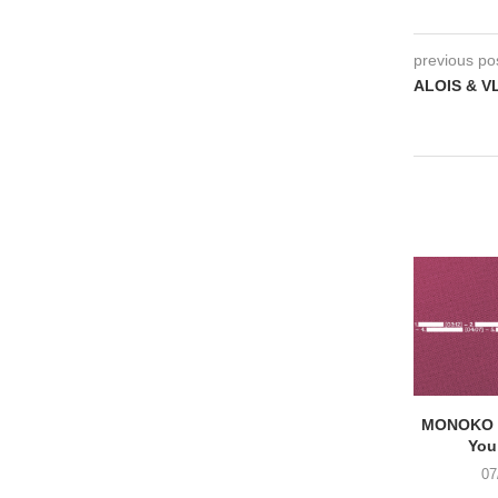
previous po
ALOIS & VL
MONOKO –
You
07