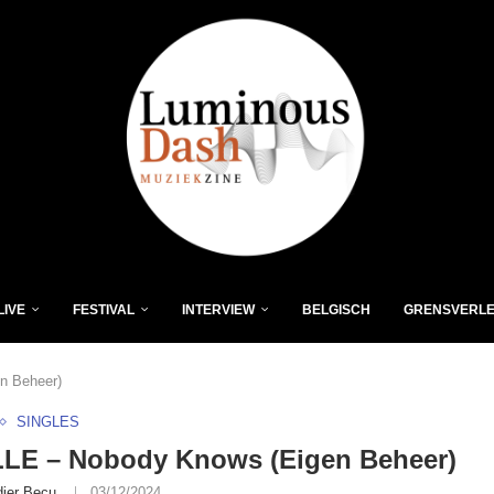
LIVE
FESTIVAL
INTERVIEW
BELGISCH
GRENSVERL
n Beheer)
SINGLES
LE – Nobody Knows (Eigen Beheer)
dier Becu
03/12/2024