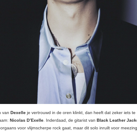
m van
Dexelle
je vertrouwd in de oren klinkt, dan heeft dat zeker iets 
naam:
Nicolas D’Exelle
. Inderdaad, de gitarist van
Black Leather Jack
oorgaans voor vlijmscherpe rock gaat, maar dit solo inruilt voor meezin