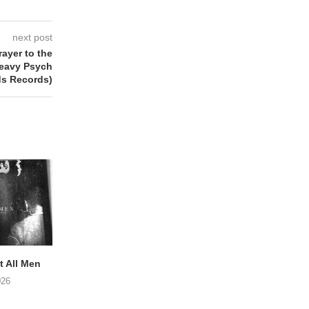
next post
rayer to the
Heavy Psych
s Records)
 All Men
NOAH TATE – Boy Gum
Vijf keer talent i
Buurtkroeg Mos
026
06/08/2026
05/08/2026