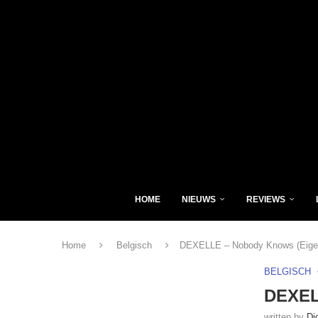
HOME
NIEUWS
REVIEWS
Home
Belgisch
DEXELLE – Nobody Knows (Eige
BELGISCH
DEXEL
written by
Di