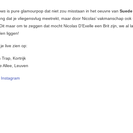
ows
is pure glamourpop dat niet zou misstaan in het oeuvre van
Sued
ong dat je vliegensvlug meetrekt, maar door Nicolas’ vakmanschap ook
s. Dit maar om te zeggen dat mocht Nicolas D’Exelle een Brit zijn, we al l
en liggen!
je live zien op:
Trap, Kortrijk
e Allee, Leuven
–
Instagram