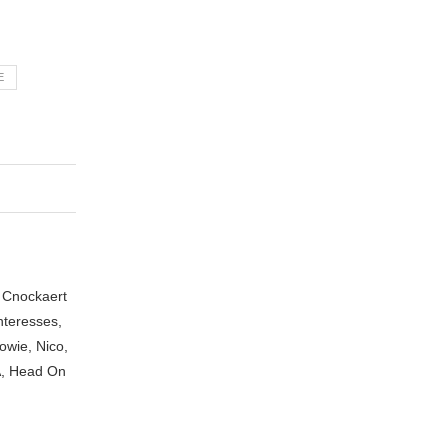
E
n Cnockaert
nteresses,
owie, Nico,
A, Head On