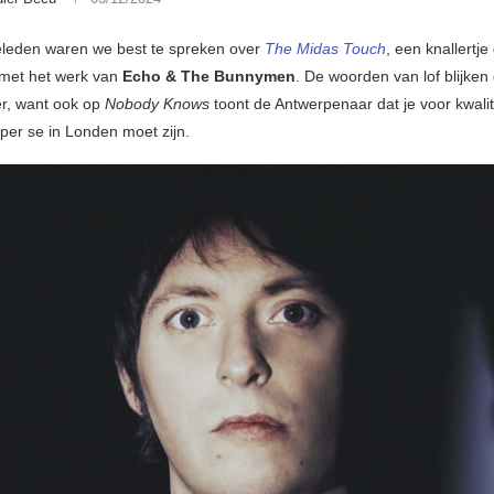
geleden waren we best te spreken over
The Midas Touch
, een knallertje
 met het werk van
Echo & The Bunnymen
. De woorden van lof blijken
er, want ook op
Nobody Knows
toont de Antwerpenaar dat je voor kwalit
 per se in Londen moet zijn.