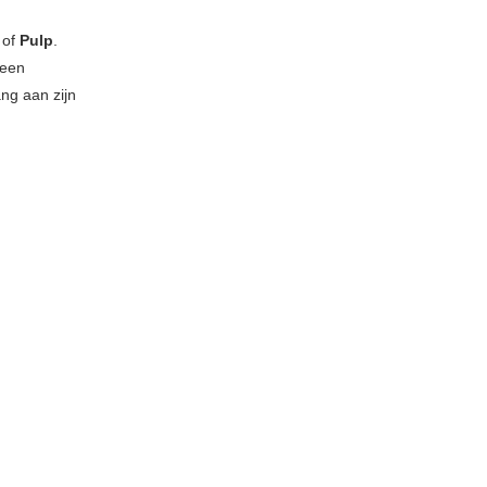
e
of
Pulp
.
 een
ang aan zijn