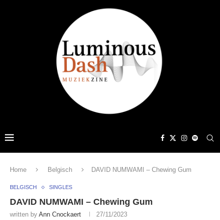
Home
Belgisch
DAVID NUMWAMI – Chewing Gum
BELGISCH
SINGLES
DAVID NUMWAMI – Chewing Gum
written by
Ann Cnockaert
27/11/2023