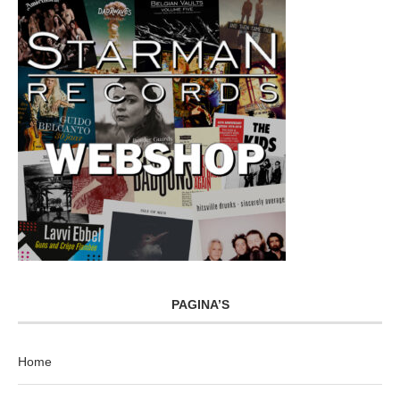
PAGINA’S
Home