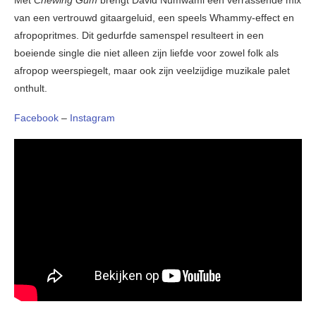
Met
Chewing Gum
brengt David Numwami een verrassende mix
van een vertrouwd gitaargeluid, een speels Whammy-effect en
afropopritmes. Dit gedurfde samenspel resulteert in een
boeiende single die niet alleen zijn liefde voor zowel folk als
afropop weerspiegelt, maar ook zijn veelzijdige muzikale palet
onthult.
Facebook
–
Instagram