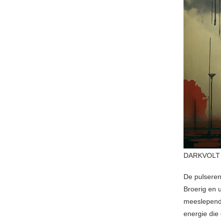
DARKVOLT (
De pulseren
Broerig en 
meeslepende
energie die