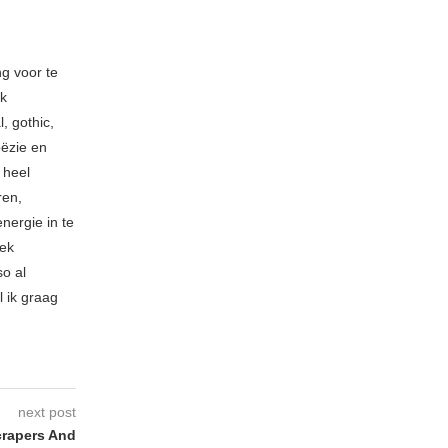
ng voor te
ik
, gothic,
oëzie en
 heel
ren,
nergie in te
iek
so al
l ik graag
next post
rapers And