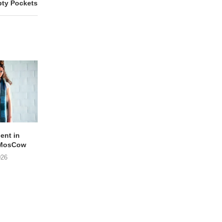
ty Pockets
lent in
APOTH – Nelson
LIGHTSPEED speelt
 MosCow
THE SHEILA DIVINE in
05/08/2026
026
04/08/2026