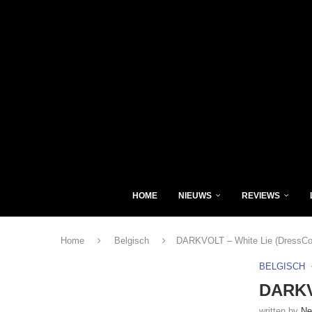
HOME
NIEUWS
REVIEWS
Home
Belgisch
DARKVOLT – White Lie (DressCo
BELGISCH
DARKV
written by
Ne