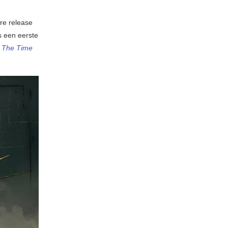
ere release
ns een eerste
m
The Time