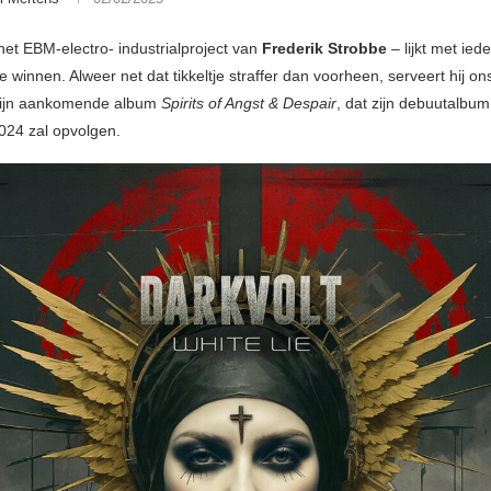
het EBM-electro- industrialproject van
Frederik Strobbe
– lijkt met ied
e winnen. Alweer net dat tikkeltje straffer dan voorheen, serveert hij o
 zijn aankomende album
Spirits of Angst & Despair
, dat zijn debuutalbu
2024 zal opvolgen.