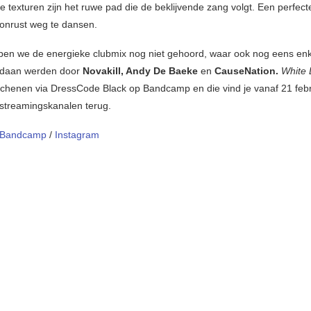
e texturen zijn het ruwe pad die de beklijvende zang volgt. Een perfect
e onrust weg te dansen.
en we de energieke clubmix nog niet gehoord, waar ook nog eens en
daan werden door
Novakill, Andy De Baeke
en
CauseNation.
White 
chenen via DressCode Black op Bandcamp en die vind je vanaf 21 febr
 streamingskanalen terug.
Bandcamp
/
Instagram