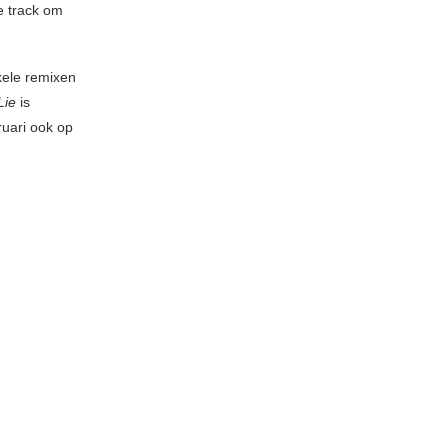
e track om
kele remixen
Lie
is
uari ook op