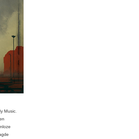
dy Music.
een
nloze
aagde