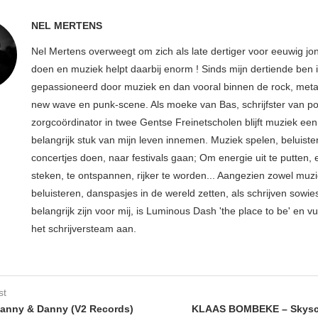
NEL MERTENS
Nel Mertens overweegt om zich als late dertiger voor eeuwig jo
doen en muziek helpt daarbij enorm ! Sinds mijn dertiende ben 
gepassioneerd door muziek en dan vooral binnen de rock, metal
new wave en punk-scene. Als moeke van Bas, schrijfster van p
zorgcoördinator in twee Gentse Freinetscholen blijft muziek een
belangrijk stuk van mijn leven innemen. Muziek spelen, beluiste
concertjes doen, naar festivals gaan; Om energie uit te putten, e
steken, te ontspannen, rijker te worden... Aangezien zowel muz
beluisteren, danspasjes in de wereld zetten, als schrijven sowie
belangrijk zijn voor mij, is Luminous Dash 'the place to be' en vu
het schrijversteam aan.
st
anny & Danny (V2 Records)
KLAAS BOMBEKE – Skysc