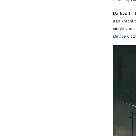
Darkvolt
– 
aan kracht t
single van
Device
uit 