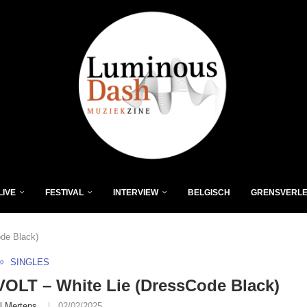
LIVE
FESTIVAL
INTERVIEW
BELGISCH
GRENSVERL
de Black)
SINGLES
OLT – White Lie (DressCode Black)
l Mertens
02/02/2025