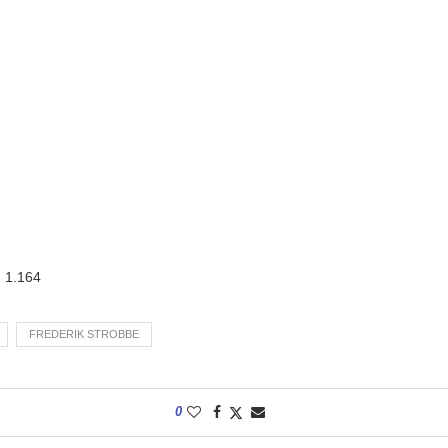
:
1.164
FREDERIK STROBBE
0