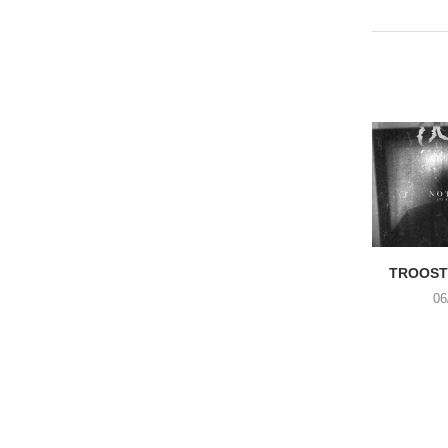
TROOST 
06