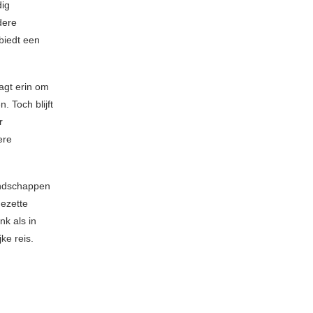
dig
dere
biedt een
agt erin om
 Toch blijft
r
ere
andschappen
gezette
nk als in
ke reis.