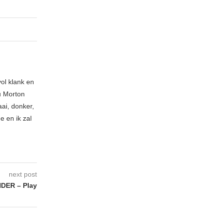
ol klank en
u Morton
ai, donker,
e en ik zal
next post
DER – Play