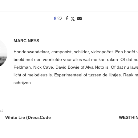
0
MARC NEYS
Hondenwandelaar, componist, schilder, videopoëet. Een hoofd v
beeld met een voorliefde voor alles wat me kan raken. Of dat n
Feldman, Nick Cave, David Bowie of Alva Noto is. Of dat nu lawa
licht of melodieus is. Experimenteel of tussen de lijntjes. Raak m
schrijven.
st
– White Lie (DressCode
WESTHIN