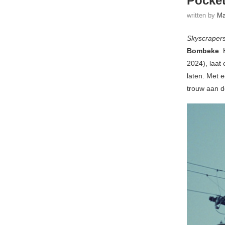
Pocke
written by
Ma
Skyscraper
Bombeke
.
2024), laat 
laten. Met e
trouw aan d