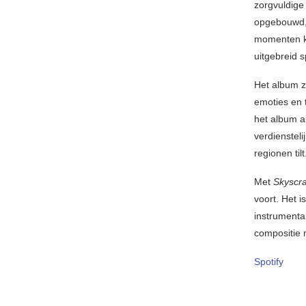
zorgvuldige
opgebouwd, 
momenten k
uitgebreid 
Het album z
emoties en 
het album a
verdienstel
regionen tilt
Met
Skyscr
voort. Het i
instrumenta
compositie m
Spotify