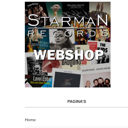
PAGINA’S
Home