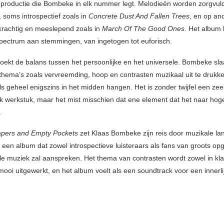
 productie die Bombeke in elk nummer legt. Melodieën worden zorgvul
soms introspectief zoals in
Concrete Dust And Fallen Trees
, en op an
rachtig en meeslepend zoals in
March Of The Good Ones
. Het album 
spectrum aan stemmingen, van ingetogen tot euforisch.
oekt de balans tussen het persoonlijke en het universele. Bombeke sla
thema’s zoals vervreemding, hoop en contrasten muzikaal uit te drukken.
ls geheel enigszins in het midden hangen. Het is zonder twijfel een zee
ijk werkstuk, maar het mist misschien dat ene element dat het naar hog
.
apers and Empty Pockets
zet Klaas Bombeke zijn reis door muzikale l
s een album dat zowel introspectieve luisteraars als fans van groots op
le muziek zal aanspreken. Het thema van contrasten wordt zowel in kla
ooi uitgewerkt, en het album voelt als een soundtrack voor een innerlij