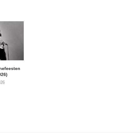
nefeesten
MONOKO – Thinkin’ Bout
JYL- Reckless L
026)
You (Always)
07/08/2026
026
07/08/2026