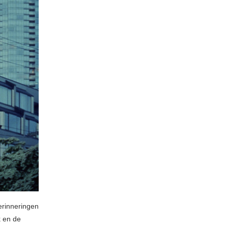
herinneringen
k en de