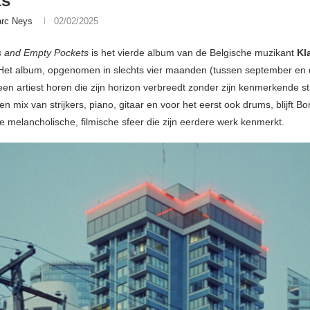
ts
rc Neys
02/02/2025
s and Empty Pockets
is het vierde album van de Belgische muzikant
Kl
 Het album, opgenomen in slechts vier maanden (tussen september e
een artiest horen die zijn horizon verbreedt zonder zijn kenmerkende stij
en mix van strijkers, piano, gitaar en voor het eerst ook drums, blijft 
e melancholische, filmische sfeer die zijn eerdere werk kenmerkt.