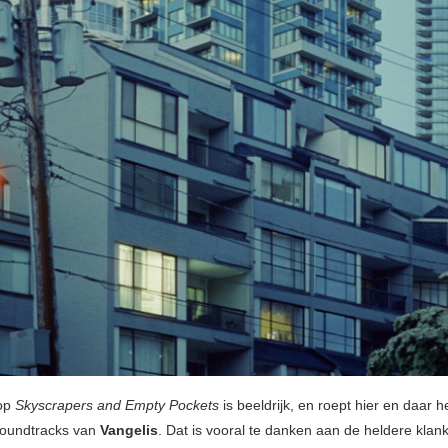
op
Skyscrapers and Empty Pockets
is beeldrijk, en roept hier en daar 
soundtracks van
Vangelis
. Dat is vooral te danken aan de heldere klan