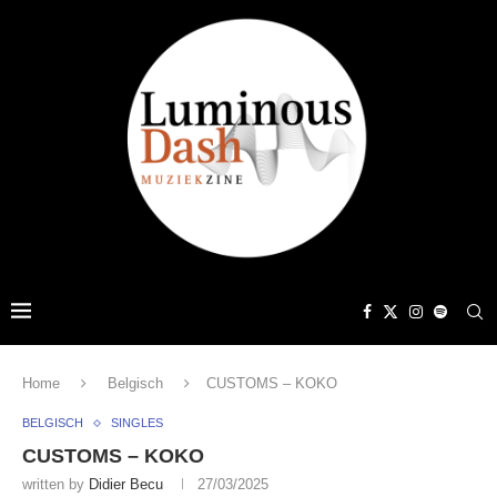
Home
Belgisch
CUSTOMS – KOKO
BELGISCH
SINGLES
CUSTOMS – KOKO
written by
Didier Becu
27/03/2025