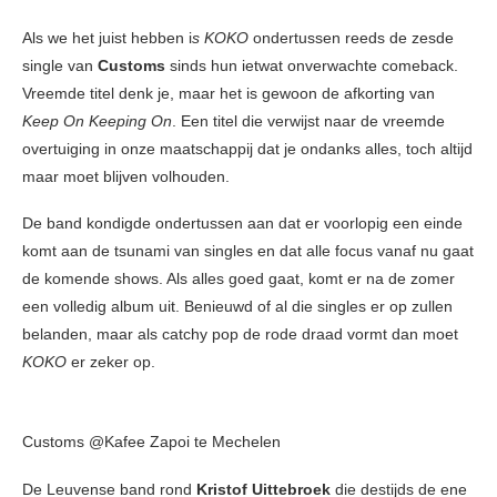
Als we het juist hebben i
s KOKO
ondertussen reeds de zesde
single van
Customs
sinds hun ietwat onverwachte comeback.
Vreemde titel denk je, maar het is gewoon de afkorting van
Keep On Keeping On
. Een titel die verwijst naar de vreemde
overtuiging in onze maatschappij dat je ondanks alles, toch altijd
maar moet blijven volhouden.
De band kondigde ondertussen aan dat er voorlopig een einde
komt aan de tsunami van singles en dat alle focus vanaf nu gaat
de komende shows. Als alles goed gaat, komt er na de zomer
een volledig album uit. Benieuwd of al die singles er op zullen
belanden, maar als catchy pop de rode draad vormt dan moet
KOKO
er zeker op.
Customs @Kafee Zapoi te Mechelen
De Leuvense band rond
Kristof Uittebroek
die destijds de ene