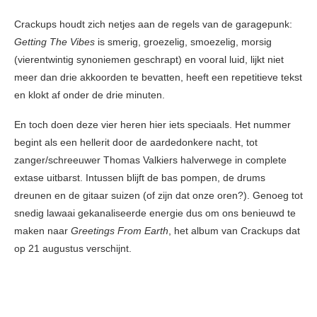
Crackups houdt zich netjes aan de regels van de garagepunk:
Getting The Vibes
is smerig, groezelig, smoezelig, morsig
(vierentwintig synoniemen geschrapt) en vooral luid, lijkt niet
meer dan drie akkoorden te bevatten, heeft een repetitieve tekst
en klokt af onder de drie minuten.
En toch doen deze vier heren hier iets speciaals. Het nummer
begint als een hellerit door de aardedonkere nacht, tot
zanger/schreeuwer Thomas Valkiers halverwege in complete
extase uitbarst. Intussen blijft de bas pompen, de drums
dreunen en de gitaar suizen (of zijn dat onze oren?). Genoeg tot
snedig lawaai gekanaliseerde energie dus om ons benieuwd te
maken naar
Greetings From Earth
, het album van Crackups dat
op 21 augustus verschijnt.