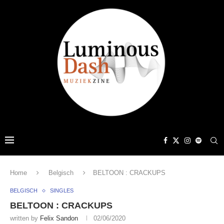
Home
Belgisch
BELTOON : CRACKUPS
BELGISCH
SINGLES
BELTOON : CRACKUPS
written by
Felix Sandon
02/06/2020