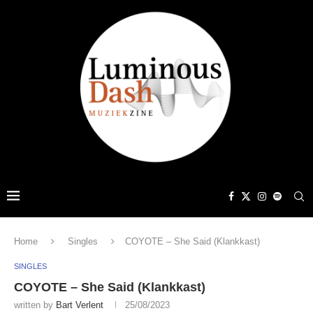
Home
Singles
COYOTE – She Said (Klankkast)
SINGLES
COYOTE – She Said (Klankkast)
written by
Bart Verlent
25/08/2023