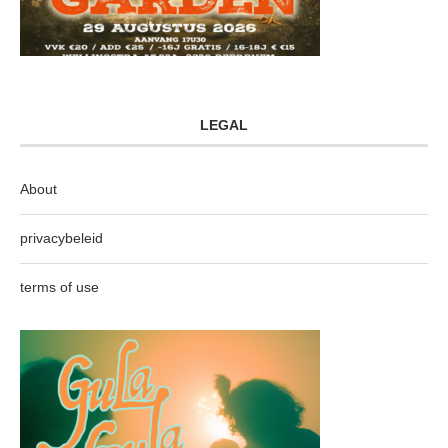
LEGAL
About
privacybeleid
terms of use