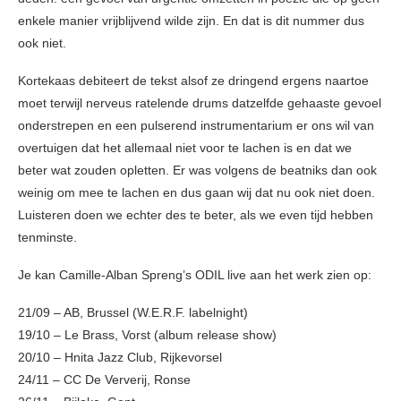
enkele manier vrijblijvend wilde zijn. En dat is dit nummer dus
ook niet.
Kortekaas debiteert de tekst alsof ze dringend ergens naartoe
moet terwijl nerveus ratelende drums datzelfde gehaaste gevoel
onderstrepen en een pulserend instrumentarium er ons wil van
overtuigen dat het allemaal niet voor te lachen is en dat we
beter wat zouden opletten. Er was volgens de beatniks dan ook
weinig om mee te lachen en dus gaan wij dat nu ook niet doen.
Luisteren doen we echter des te beter, als we even tijd hebben
tenminste.
Je kan Camille-Alban Spreng’s ODIL live aan het werk zien op:
21/09 – AB, Brussel (W.E.R.F. labelnight)
19/10 – Le Brass, Vorst (album release show)
20/10 – Hnita Jazz Club, Rijkevorsel
24/11 – CC De Ververij, Ronse