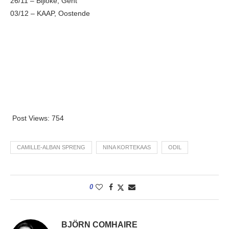
26/11 – Bijloke, Gent
03/12 – KAAP, Oostende
Post Views:
754
CAMILLE-ALBAN SPRENG
NINA KORTEKAAS
ODIL
0
BJÖRN COMHAIRE