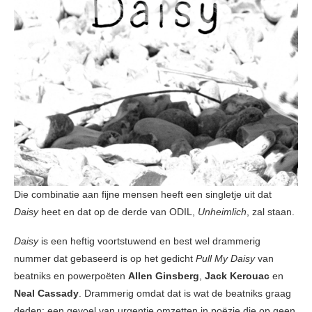
Die combinatie aan fijne mensen heeft een singletje uit dat
Daisy
heet en dat op de derde van ODIL,
Unheimlich
, zal staan.
Daisy
is een heftig voortstuwend en best wel drammerig
nummer dat gebaseerd is op het gedicht
Pull My Daisy
van
beatniks en powerpoëten
Allen Ginsberg
,
Jack Kerouac
en
Neal Cassady
. Drammerig omdat dat is wat de beatniks graag
deden: een gevoel van urgentie omzetten in poëzie die op geen