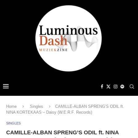
Home
Singles
CAMILLE-ALBAN SPRENG’S ODIL ft.
NINA KORTEKAAS – Daisy (W.E.R.F. Records)
SINGLES
CAMILLE-ALBAN SPRENG’S ODIL ft. NINA