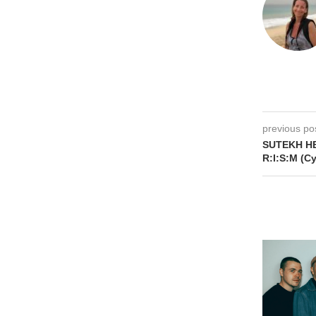
previous po
SUTEKH HE
R​:​I​:​S​:​M 