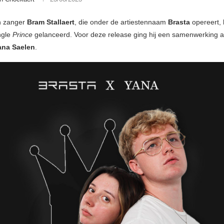
n zanger
Bram Stallaert
, die onder de artiestennaam
Brasta
opereert, 
ngle
Prince
gelanceerd. Voor deze release ging hij een samenwerking 
ana Saelen
.