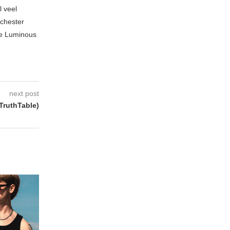
l veel
nchester
te Luminous
next post
TruthTable)