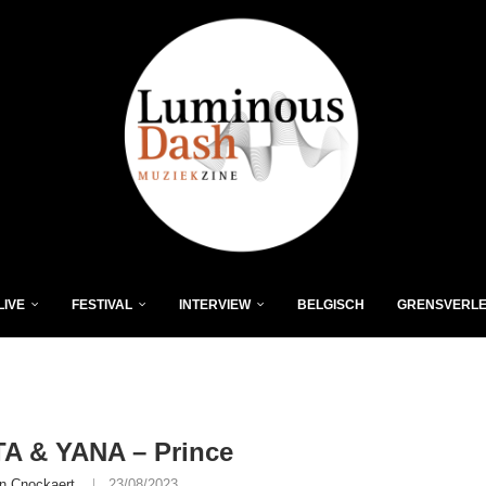
LIVE
FESTIVAL
INTERVIEW
BELGISCH
GRENSVERL
A & YANA – Prince
n Cnockaert
23/08/2023