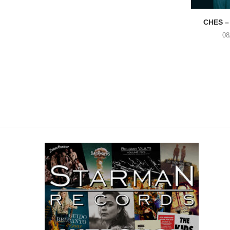
CHES –
08