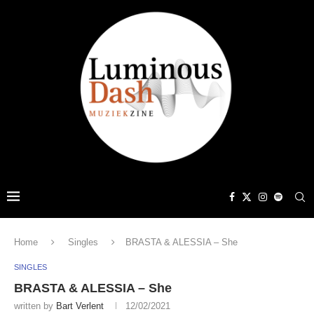
Home
Singles
BRASTA & ALESSIA – She
SINGLES
BRASTA & ALESSIA – She
written by
Bart Verlent
12/02/2021