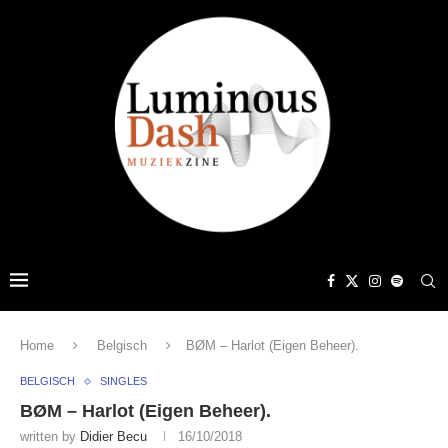
Home
Belgisch
BØM – Harlot (Eigen Beheer).
BELGISCH
SINGLES
BØM – Harlot (Eigen Beheer).
written by
Didier Becu
16/10/2018