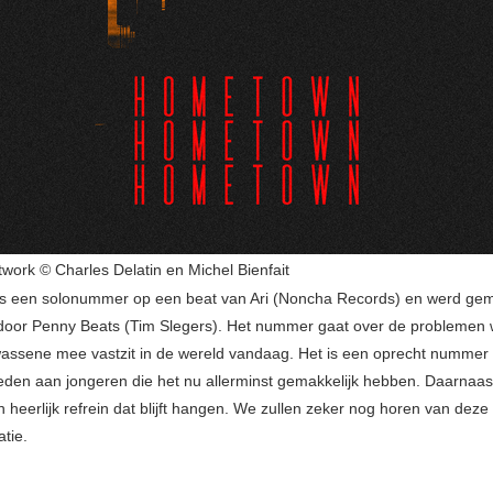
twork © Charles Delatin en Michel Bienfait
is een solonummer op een beat van Ari (Noncha Records) en werd gem
oor Penny Beats (Tim Slegers). Het nummer gaat over de problemen 
wassene mee vastzit in de wereld vandaag. Het is een oprecht nummer 
ieden aan jongeren die het nu allerminst gemakkelijk hebben. Daarnaast
heerlijk refrein dat blijft hangen. We zullen zeker nog horen van deze
tie.