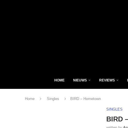
HOME
NIEUWS
REVIEWS
Home
Singles
BIRD – Hometown
SINGLES
BIRD 
written by
An