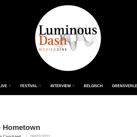
LIVE
FESTIVAL
INTERVIEW
BELGISCH
GRENSVERL
– Hometown
n Cnockaert
08/02/2021