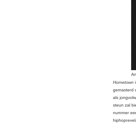
Ar
Hometown
gemasterd d
als jongvol
steun zal b
nummer een 
hiphoprevela