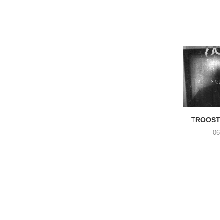
TROOST 
06