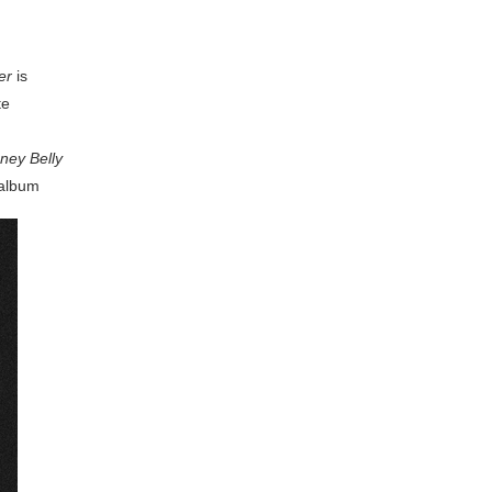
er
is
te
ney Belly
 album