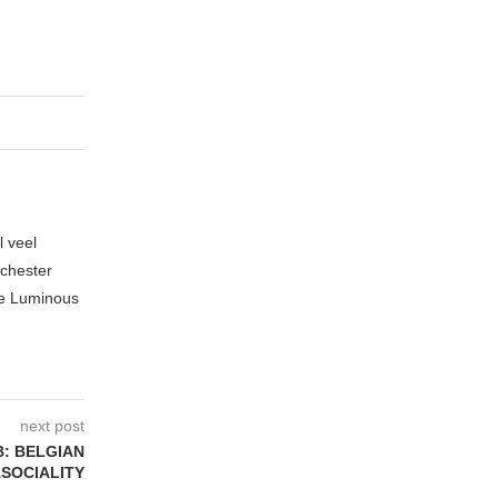
l veel
nchester
te Luminous
next post
B: BELGIAN
SOCIALITY