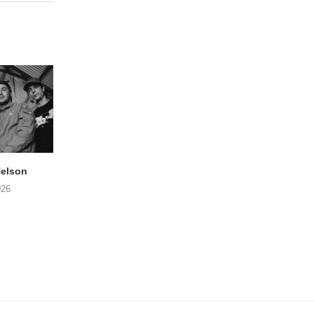
elson
ANDRIES BOONE –
FÄM – Better Late 
Lamprohiza Splendidula
Never
026
(Trad Records)
02/08/2026
03/08/2026