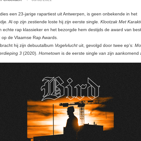
rdies een 23-jarige rapartiest uit Antwerpen, is geen onbekende in het
je. Al op zijn zestiende loste hij zijn eerste single.
Klootzak Met Karakt
n echte rap klassieker en het bezorgde hem destijds de award van bes
 op de Vlaamse Rap Awards.
bracht hij zijn debuutalbum
Vogelvlucht
uit, gevolgd door twee ep’s:
Mo
erdieping 3
(2020).
Hometown
is de eerste single van zijn aankomend