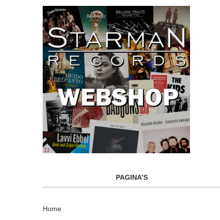
PAGINA’S
Home