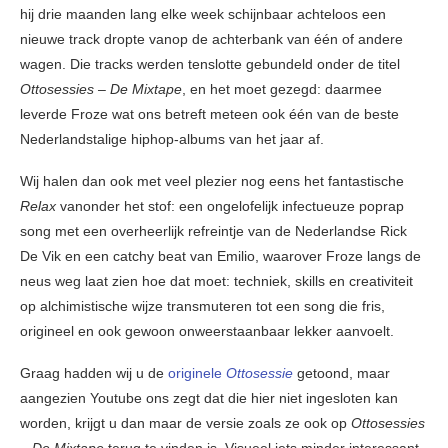
hij drie maanden lang elke week schijnbaar achteloos een
nieuwe track dropte vanop de achterbank van één of andere
wagen. Die tracks werden tenslotte gebundeld onder de titel
Ottosessies – De Mixtape
, en het moet gezegd: daarmee
leverde Froze wat ons betreft meteen ook één van de beste
Nederlandstalige hiphop-albums van het jaar af.
Wij halen dan ook met veel plezier nog eens het fantastische
Relax
vanonder het stof: een ongelofelijk infectueuze poprap
song met een overheerlijk refreintje van de Nederlandse Rick
De Vik en een catchy beat van Emilio, waarover Froze langs de
neus weg laat zien hoe dat moet: techniek, skills en creativiteit
op alchimistische wijze transmuteren tot een song die fris,
origineel en ook gewoon onweerstaanbaar lekker aanvoelt.
Graag hadden wij u de
originele
Ottosessie
getoond, maar
aangezien Youtube ons zegt dat die hier niet ingesloten kan
worden, krijgt u dan maar de versie zoals ze ook op
Ottosessies