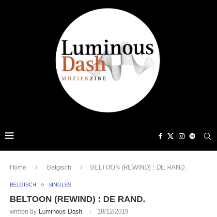
Home
Belgisch
BELTOON (REWIND) : DE RAND.
BELGISCH
SINGLES
BELTOON (REWIND) : DE RAND.
written by
Luminous Dash
18/12/2019