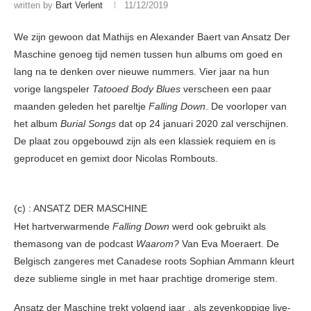
written by
Bart Verlent
11/12/2019
We zijn gewoon dat Mathijs en Alexander Baert van Ansatz Der
Maschine genoeg tijd nemen tussen hun albums om goed en
lang na te denken over nieuwe nummers. Vier jaar na hun
vorige langspeler
Tatooed Body Blues
verscheen een paar
maanden geleden het pareltje
Falling Down
. De voorloper van
het album
Burial Songs
dat op 24 januari 2020 zal verschijnen.
De plaat zou opgebouwd zijn als een klassiek requiem en is
geproducet en gemixt door Nicolas Rombouts.
(c) : ANSATZ DER MASCHINE
Het hartverwarmende
Falling Down
werd ook gebruikt als
themasong van de podcast
Waarom?
Van Eva Moeraert. De
Belgisch zangeres met Canadese roots Sophian Ammann kleurt
deze sublieme single in met haar prachtige dromerige stem.
Ansatz der Maschine trekt volgend jaar , als zevenkoppige live-