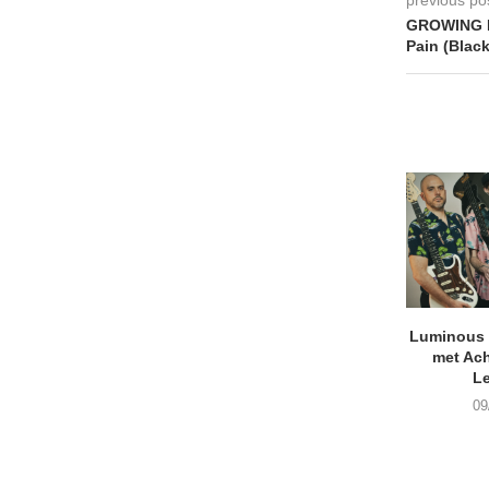
GROWING H
Pain (Blac
Luminous D
met Ach
L
09