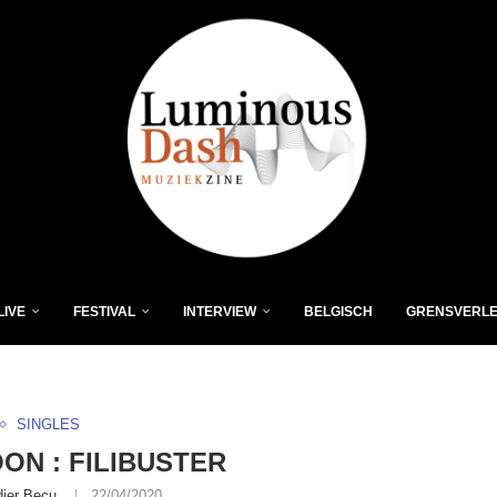
LIVE
FESTIVAL
INTERVIEW
BELGISCH
GRENSVERL
SINGLES
ON : FILIBUSTER
dier Becu
22/04/2020