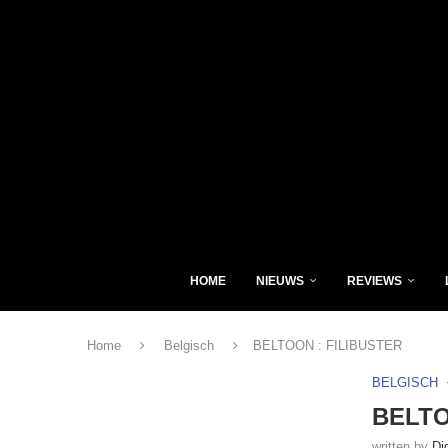
HOME
NIEUWS
REVIEWS
Home
Belgisch
BELTOON : FILIBUSTER
BELGISCH
BELTO
written by
Di