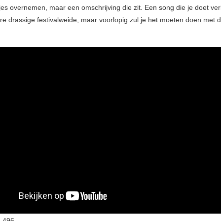
es overnemen, maar een omschrijving die zit. Een song die je doet ve
re drassige festivalweide, maar voorlopig zul je het moeten doen met d
:
496