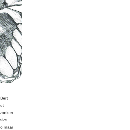
 Bert
et
 zoeken.
alve
 zo maar