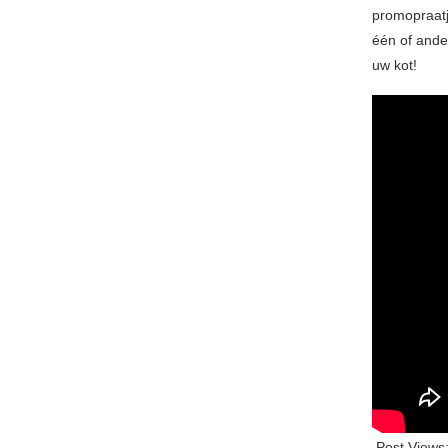
promopraatj
één of ande
uw kot!
Post Views