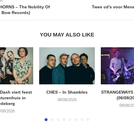
ORNS – The Nobility Of
Twee cd’s voor Mene
k Bow Records)
YOU MAY ALSO LIKE
ash viert feest
CHES – In Shambles
STRANGEWAYS G
turenhuis in
(06/08/2
08/08/2026
edeberg
08/08/2
/08/2026