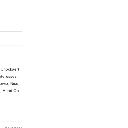
n Cnockaert
nteresses,
owie, Nico,
A, Head On
next post