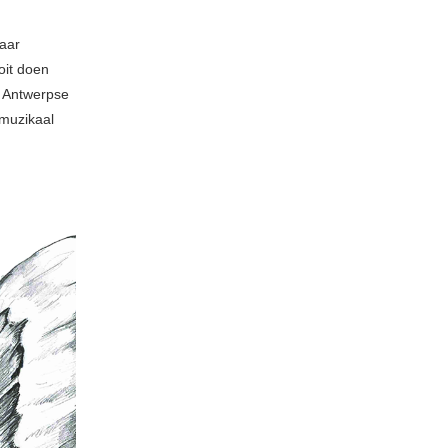
aar
oit doen
t Antwerpse
 muzikaal