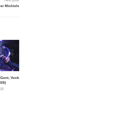
er Michiels
ent, Vonk
SIGLO XX Fonnefeesten
MONOKO – Thinkin’
026)
(06/08/2026)
You (Always)
026
08/08/2026
07/08/2026