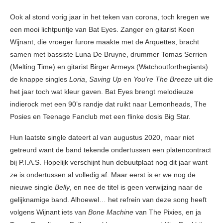
Ook al stond vorig jaar in het teken van corona, toch kregen we
een mooi lichtpuntje van Bat Eyes. Zanger en gitarist Koen
Wijnant, die vroeger furore maakte met de Arquettes, bracht
samen met bassiste Luna De Bruyne, drummer Tomas Serrien
(Melting Time) en gitarist Birger Armeys (Watchoutforthegiants)
de knappe singles
Loria
,
Saving Up
en
You’re The
Breeze
uit die
het jaar toch wat kleur gaven. Bat Eyes brengt melodieuze
indierock met een 90’s randje dat ruikt naar Lemonheads, The
Posies en Teenage Fanclub met een flinke dosis Big Star.
Hun laatste single dateert al van augustus 2020, maar niet
getreurd want de band tekende ondertussen een platencontract
bij P.I.A.S. Hopelijk verschijnt hun debuutplaat nog dit jaar want
ze is ondertussen al volledig af. Maar eerst is er we nog de
nieuwe single
Belly
, en nee de titel is geen verwijzing naar de
gelijknamige band. Alhoewel… het refrein van deze song heeft
volgens Wijnant iets van
Bone Machine
van The Pixies, en ja