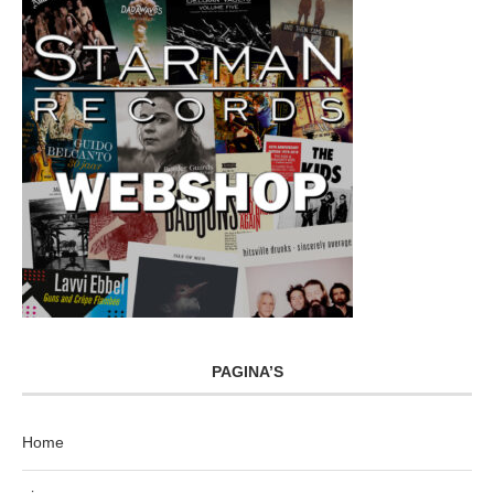
PAGINA’S
Home