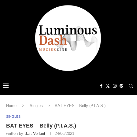
Home
Singles
BAT EYES – Belly (P.I.A.S.)
SINGLES
BAT EYES – Belly (P.I.A.S.)
written by
Bart Verlent
24/06/2021