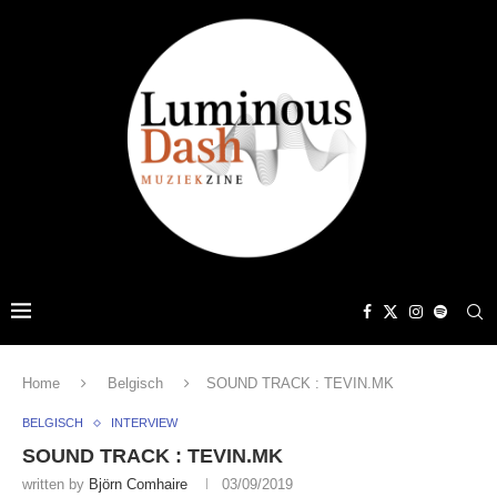
Home
Belgisch
SOUND TRACK : TEVIN.MK
BELGISCH
INTERVIEW
SOUND TRACK : TEVIN.MK
written by
Björn Comhaire
03/09/2019