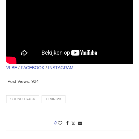
VI.BE
/
FACEBOOK
/
INSTAGRAM
Post Views:
924
SOUND TRACK
TEVIN.MK
0