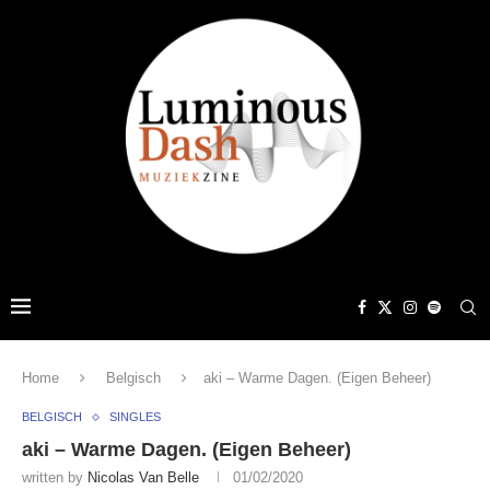
Home
Belgisch
aki – Warme Dagen. (Eigen Beheer)
BELGISCH
SINGLES
aki – Warme Dagen. (Eigen Beheer)
written by
Nicolas Van Belle
01/02/2020