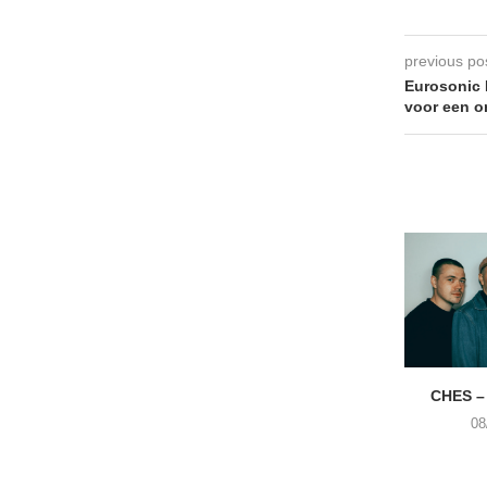
previous po
Eurosonic 
voor een on
CHES –
08