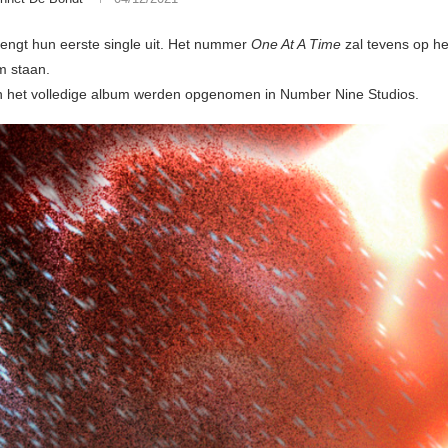
rengt hun eerste single uit. Het nummer
One At A Time
zal tevens op he
m staan.
n het volledige album werden opgenomen in Number Nine Studios.