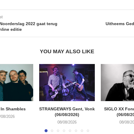
st
Noorderslag 2022 gaat terug
Uitheems Ged
line editie
YOU MAY ALSO LIKE
 In Shambles
STRANGEWAYS Gent, Vonk
SIGLO XX Fon
(06/08/2026)
(06/08/2
/08/2026
08/08/2026
08/08/2