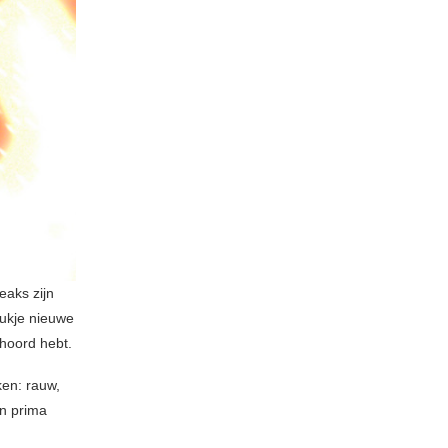
eaks zijn
tukje nieuwe
ehoord hebt.
en: rauw,
en prima