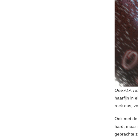
One At A T
haarfijn in
rock dus, z
Ook met de 
hard, maar 
gebrachte z