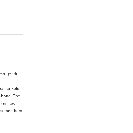
 gezegende
geen enkele
n-band 'The
k en new
 kunnen hem