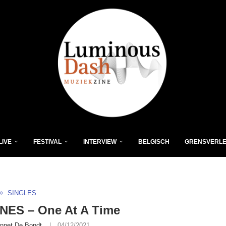
LIVE
FESTIVAL
INTERVIEW
BELGISCH
GRENSVERL
SINGLES
NES – One At A Time
nnet De Bondt
04/12/2021