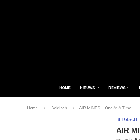
HOME
NIEUWS
REVIEWS
Home
Belgisch
AIR MINES – One At A Time
BELGISCH
AIR MI
written by
Ke