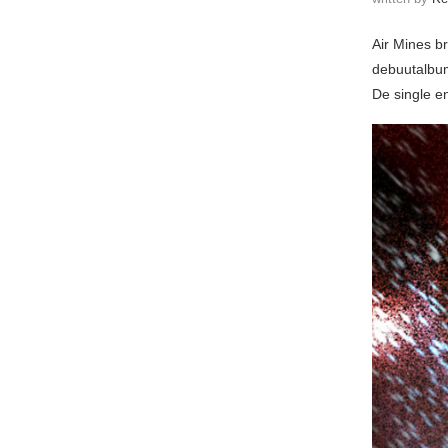
Air Mines b
debuutalbu
De single e