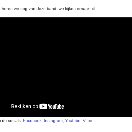
d horen we nog van deze band: we kijken ernaar uit.
p de socials:
Facebook
,
Instagram
,
Youtube
,
Vi.be