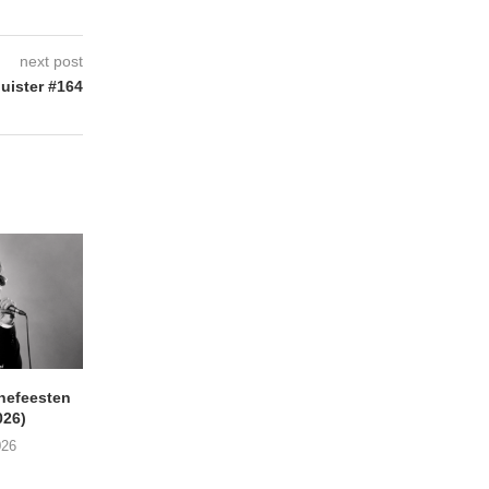
next post
uister #164
nefeesten
MONOKO – Thinkin’ Bout
JYL- Reckless L
026)
You (Always)
07/08/2026
026
07/08/2026