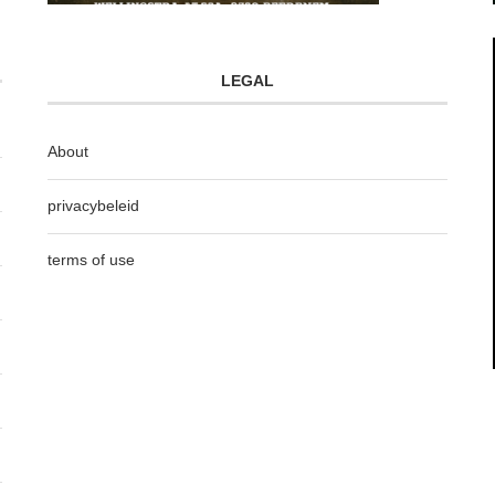
LEGAL
About
privacybeleid
terms of use