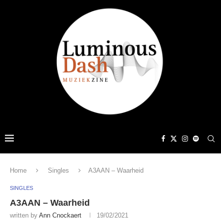
Home
Singles
A3AAN – Waarheid
SINGLES
A3AAN – Waarheid
written by
Ann Cnockaert
19/02/2021