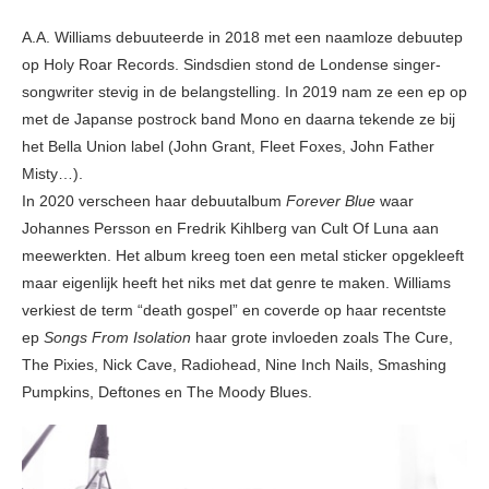
A.A. Williams debuuteerde in 2018 met een naamloze debuutep
op Holy Roar Records. Sindsdien stond de Londense singer-
songwriter stevig in de belangstelling. In 2019 nam ze een ep op
met de Japanse postrock band Mono en daarna tekende ze bij
het Bella Union label (John Grant, Fleet Foxes, John Father
Misty…).
In 2020 verscheen haar debuutalbum
Forever Blue
waar
Johannes Persson en Fredrik Kihlberg van Cult Of Luna aan
meewerkten. Het album kreeg toen een metal sticker opgekleeft
maar eigenlijk heeft het niks met dat genre te maken. Williams
verkiest de term “death gospel” en coverde op haar recentste
ep
Songs From Isolation
haar grote invloeden zoals The Cure,
The Pixies, Nick Cave, Radiohead, Nine Inch Nails, Smashing
Pumpkins, Deftones en The Moody Blues.