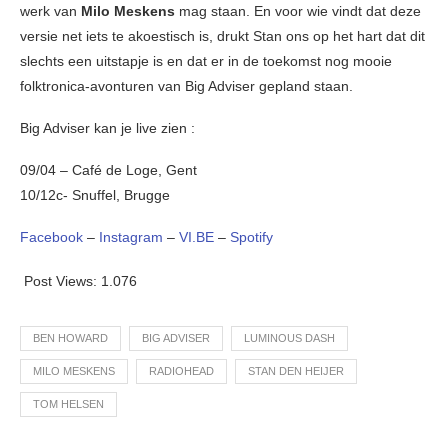
werk van
Milo Meskens
mag staan. En voor wie vindt dat deze
versie net iets te akoestisch is, drukt Stan ons op het hart dat dit
slechts een uitstapje is en dat er in de toekomst nog mooie
folktronica-avonturen van Big Adviser gepland staan.
Big Adviser kan je live zien :
09/04 – Café de Loge, Gent
10/12c- Snuffel, Brugge
Facebook
–
Instagram
–
VI.BE
–
Spotify
Post Views:
1.076
BEN HOWARD
BIG ADVISER
LUMINOUS DASH
MILO MESKENS
RADIOHEAD
STAN DEN HEIJER
TOM HELSEN