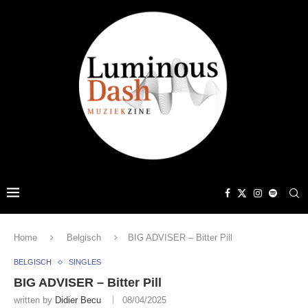
Home
Belgisch
BIG ADVISER – Bitter Pill
BELGISCH
SINGLES
BIG ADVISER – Bitter Pill
written by
Didier Becu
08/04/2025