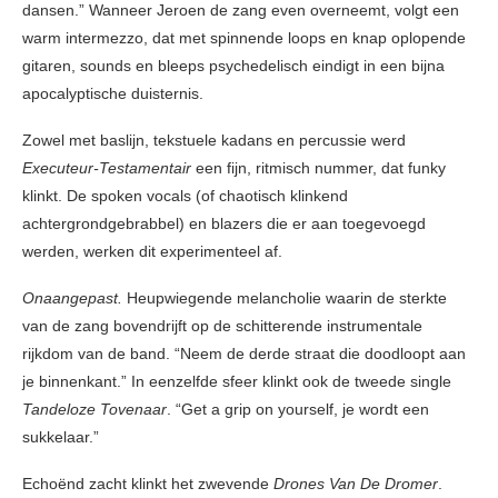
dansen.” Wanneer Jeroen de zang even overneemt, volgt een
warm intermezzo, dat met spinnende loops en knap oplopende
gitaren, sounds en bleeps psychedelisch eindigt in een bijna
apocalyptische duisternis.
Zowel met baslijn, tekstuele kadans en percussie werd
Executeur-Testamentair
een fijn, ritmisch nummer, dat funky
klinkt. De spoken vocals (of chaotisch klinkend
achtergrondgebrabbel) en blazers die er aan toegevoegd
werden, werken dit experimenteel af.
Onaangepast.
Heupwiegende melancholie waarin de sterkte
van de zang bovendrijft op de schitterende instrumentale
rijkdom van de band. “Neem de derde straat die doodloopt aan
je binnenkant.” In eenzelfde sfeer klinkt ook de tweede single
Tandeloze Tovenaar
. “Get a grip on yourself, je wordt een
sukkelaar.”
Echoënd zacht klinkt het zwevende
Drones Van De Dromer
.