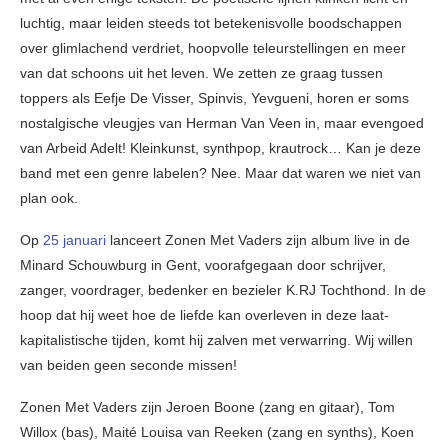
luchtig, maar leiden steeds tot betekenisvolle boodschappen
over glimlachend verdriet, hoopvolle teleurstellingen en meer
van dat schoons uit het leven. We zetten ze graag tussen
toppers als Eefje De Visser, Spinvis, Yevgueni, horen er soms
nostalgische vleugjes van Herman Van Veen in, maar evengoed
van Arbeid Adelt! Kleinkunst, synthpop, krautrock… Kan je deze
band met een genre labelen? Nee. Maar dat waren we niet van
plan ook.
Op
25 januari
lanceert Zonen Met Vaders zijn album live in de
Minard Schouwburg in Gent, voorafgegaan door schrijver,
zanger, voordrager, bedenker en bezieler K.RJ Tochthond. In de
hoop dat hij weet hoe de liefde kan overleven in deze laat-
kapitalistische tijden, komt hij zalven met verwarring. Wij willen
van beiden geen seconde missen!
Zonen Met Vaders zijn Jeroen Boone (zang en gitaar), Tom
Willox (bas), Maité Louisa van Reeken (zang en synths), Koen