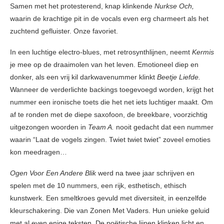
Samen met het protesterend, knap klinkende
Nurkse Och,
waarin de krachtige pit in de vocals even erg charmeert als het
zuchtend gefluister. Onze favoriet.
In een luchtige electro-blues, met retrosynthlijnen, neemt
Kermis
je mee op de draaimolen van het leven. Emotioneel diep en
donker, als een vrij kil darkwavenummer klinkt
Beetje Liefde.
Wanneer de verderlichte backings toegevoegd worden, krijgt het
nummer een ironische toets die het net iets luchtiger maakt. Om
af te ronden met de diepe saxofoon, de breekbare, voorzichtig
uitgezongen woorden in
Team A.
nooit gedacht dat een nummer
waarin “Laat de vogels zingen. Twiet twiet twiet” zoveel emoties
kon meedragen…
Ogen Voor Een Andere Blik
werd na twee jaar schrijven en
spelen met de 10 nummers, een rijk, esthetisch, ethisch
kunstwerk. Een smeltkroes gevuld met diversiteit, in eenzelfde
kleurschakering. Die van Zonen Met Vaders. Hun unieke geluid
met al even enige teksten. De poëtische lijnen klinken licht en