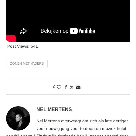
Post Views:
641
ZONEN MET VADERS
0
NEL MERTENS
Nel Mertens overweegt om zich als late dertiger
voor eeuwig jong voor te doen en muziek helpt
daarbij enorm ! Sinds mijn dertiende ben ik gepassioneerd door