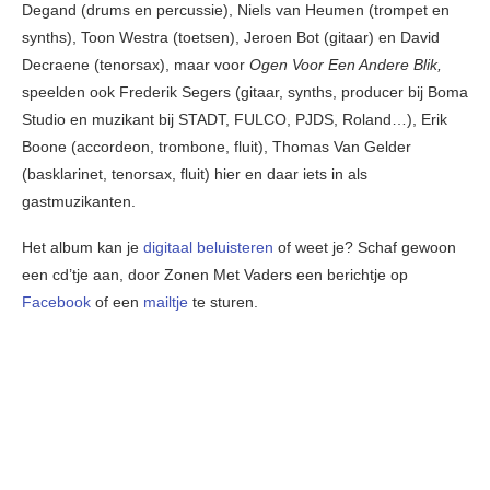
Degand (drums en percussie), Niels van Heumen (trompet en
synths), Toon Westra (toetsen), Jeroen Bot (gitaar) en David
Decraene (tenorsax), maar voor
Ogen Voor Een Andere Blik,
speelden ook Frederik Segers (gitaar, synths, producer bij Boma
Studio en muzikant bij STADT, FULCO, PJDS, Roland…), Erik
Boone (accordeon, trombone, fluit), Thomas Van Gelder
(basklarinet, tenorsax, fluit) hier en daar iets in als
gastmuzikanten.
Het album kan je
digitaal beluisteren
of weet je? Schaf gewoon
een cd’tje aan, door Zonen Met Vaders een berichtje op
Facebook
of een
mailtje
te sturen.