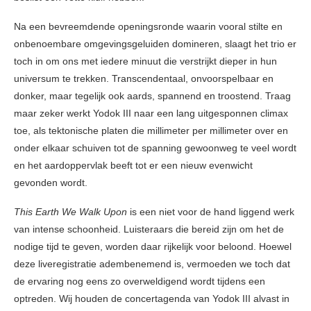
Na een bevreemdende openingsronde waarin vooral stilte en
onbenoembare omgevingsgeluiden domineren, slaagt het trio er
toch in om ons met iedere minuut die verstrijkt dieper in hun
universum te trekken. Transcendentaal, onvoorspelbaar en
donker, maar tegelijk ook aards, spannend en troostend. Traag
maar zeker werkt Yodok III naar een lang uitgesponnen climax
toe, als tektonische platen die millimeter per millimeter over en
onder elkaar schuiven tot de spanning gewoonweg te veel wordt
en het aardoppervlak beeft tot er een nieuw evenwicht
gevonden wordt.
This Earth We Walk Upon
is een niet voor de hand liggend werk
van intense schoonheid. Luisteraars die bereid zijn om het de
nodige tijd te geven, worden daar rijkelijk voor beloond. Hoewel
deze liveregistratie adembenemend is, vermoeden we toch dat
de ervaring nog eens zo overweldigend wordt tijdens een
optreden. Wij houden de concertagenda van Yodok III alvast in