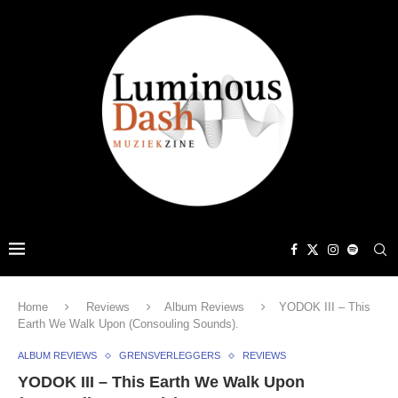
Home
Reviews
Album Reviews
YODOK III – This
Earth We Walk Upon (Consouling Sounds).
ALBUM REVIEWS
GRENSVERLEGGERS
REVIEWS
YODOK III – This Earth We Walk Upon