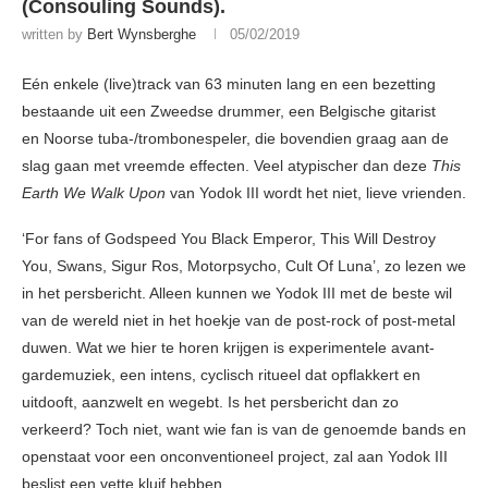
(Consouling Sounds).
written by
Bert Wynsberghe
05/02/2019
Eén enkele (live)track van 63 minuten lang en een bezetting
bestaande uit een Zweedse drummer, een Belgische gitarist
en Noorse tuba-/trombonespeler, die bovendien graag aan de
slag gaan met vreemde effecten. Veel atypischer dan deze
This
Earth We Walk Upon
van Yodok III wordt het niet, lieve vrienden.
‘For fans of Godspeed You Black Emperor, This Will Destroy
You, Swans, Sigur Ros, Motorpsycho, Cult Of Luna’, zo lezen we
in het persbericht. Alleen kunnen we Yodok III met de beste wil
van de wereld niet in het hoekje van de post-rock of post-metal
duwen. Wat we hier te horen krijgen is experimentele avant-
gardemuziek, een intens, cyclisch ritueel dat opflakkert en
uitdooft, aanzwelt en wegebt. Is het persbericht dan zo
verkeerd? Toch niet, want wie fan is van de genoemde bands en
openstaat voor een onconventioneel project, zal aan Yodok III
beslist een vette kluif hebben.