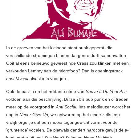
In de groeven van het kleinood staat punk geperst, die
verschillende stromingen binnen dat genre durft samenvatten.
Ooit al eens benieuwd geweest hoe Crass zou klinken met een
verkouden Lemmy aan de microfoon? Dan is openingstrack
Lost Myself
alvast iets voor jou.
Ook de baslijn en het militante ritme van
Shove It Up Your Ass
voldoen aan die beschrijving. Britse 70’s pub punk en oi treden
meer op de voorgrond in
Anti Social
. Iets melodieuzer wordt het
nog in
Never Give Up
, we ontwaren op het einde zelfs een
vrolijk orgeltje dat een mooie tegengewicht vormt voor de
‘gruntende’ vocalen. De pletwals dendert hardcore gewijs de a-
kant verder uit met
Sun Won’t Shine
en
Hang Me High
.