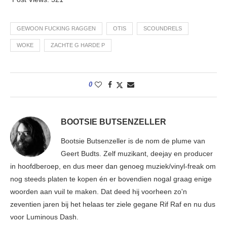
GEWOON FUCKING RAGGEN
OTIS
SCOUNDRELS
WOKE
ZACHTE G HARDE P
0
BOOTSIE BUTSENZELLER
Bootsie Butsenzeller is de nom de plume van
Geert Budts. Zelf muzikant, deejay en producer
in hoofdberoep, en dus meer dan genoeg muziek/vinyl-freak om
nog steeds platen te kopen én er bovendien nogal graag enige
woorden aan vuil te maken. Dat deed hij voorheen zo'n
zeventien jaren bij het helaas ter ziele gegane Rif Raf en nu dus
voor Luminous Dash.