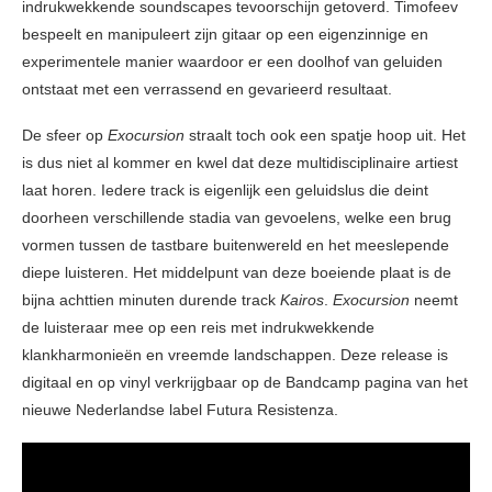
indrukwekkende soundscapes tevoorschijn getoverd. Timofeev
bespeelt en manipuleert zijn gitaar op een eigenzinnige en
experimentele manier waardoor er een doolhof van geluiden
ontstaat met een verrassend en gevarieerd resultaat.
De sfeer op
Exocursion
straalt toch ook een spatje hoop uit. Het
is dus niet al kommer en kwel dat deze multidisciplinaire artiest
laat horen. Iedere track is eigenlijk een geluidslus die deint
doorheen verschillende stadia van gevoelens, welke een brug
vormen tussen de tastbare buitenwereld en het meeslepende
diepe luisteren. Het middelpunt van deze boeiende plaat is de
bijna achttien minuten durende track
Kairos
.
Exocursion
neemt
de luisteraar mee op een reis met indrukwekkende
klankharmonieën en vreemde landschappen. Deze release is
digitaal en op vinyl verkrijgbaar op de Bandcamp pagina van het
nieuwe Nederlandse label Futura Resistenza.