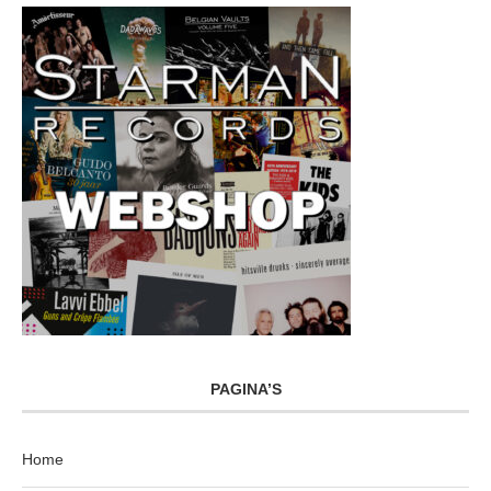
PAGINA’S
Home