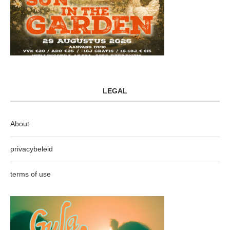
LEGAL
About
privacybeleid
terms of use