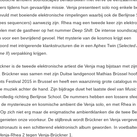
ers tijdens hun gevaarlijke missie. Venja presenteert solo nog enkele b
uld met boeiende elektronische rimpelingen waarbij ook de Berlijnse
lees sequencers) aanwezig zijn. Rhea mag een tweede keer zijn elektr
delen met de gastheer op het nummer
Deep Shift
. De intense soundsca
n voor een bevrijdend gevoel. Het mysterie van de kosmos krijgt een
oord met intrigerende klankstructuren die in een Aphex Twin (
Selected
e II
) verpakking krijgen.
ckner is de tweede elektronische artiest die Venja mag bijstaan met zij
. Brückner was samen met zijn Duitse landgenoot Mathias Brüssel hoof
ts Festival 2015 in Brussel en heeft een waanzinnig grote catalogus m
he muziek achter de hand. Zijn bijdrage duwt het laatste deel van
Music
volledig richting Berlijnse School. De nummers hebben een lossere sfe
t de mysterieuze en kosmische ambient die Venja solo, en met Rhea in 
 Op zich niet erg maar de enigmatische ambientklanken die de twee B
genieten onze voorkeur. De stijlbreuk wordt Brückner en Venja vergev
stronauts
is een schitterend elektronisch album geworden. In voetbalt
 Venja-Rhea 2 tegen Venja-Brückner 1.