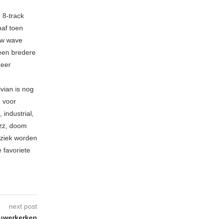
 8-track
naf toen
new wave
 een bredere
meer
vian is nog
e voor
industrial,
azz, doom
uziek worden
 favoriete
next post
uwerkerken