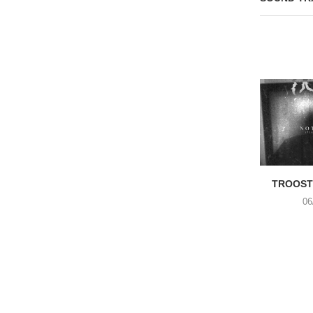
TROOST 
06