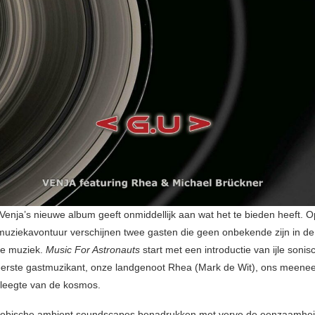
 Venja’s nieuwe album geeft onmiddellijk aan wat het te bieden heeft. O
uziekavontuur verschijnen twee gasten die geen onbekende zijn in de
he muziek.
Music For Astronauts
start met een introductie van ijle soni
eerste gastmuzikant, onze landgenoot Rhea (Mark de Wit), ons meene
 leegte van de kosmos.
ofobische ambient soundscapes benadrukken met verve de eenzaamhei