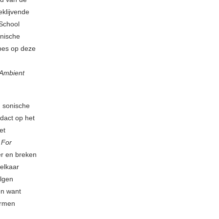
eklijvende
 School
onische
pes op deze
 Ambient
n sonische
dact op het
et
 For
er en breken
elkaar
elgen
en want
ermen