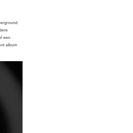
derground.
dere
el een
ent album