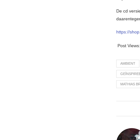
De cd versi
daarentegen
https://sho
Post Views
AMBIENT
GEÏNSPIRE
MATHIAS B