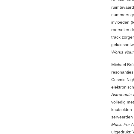
ruimtevaard
nummers gev
invloeden (
roerselen 
track zorge
geluidsantw
Works Volum
Michael Brü
resonanties
Cosmic Nigh
elektronisc
Astronauts
volledig me
knutselden.
serveerden 
Music For A
uitgedrukt: