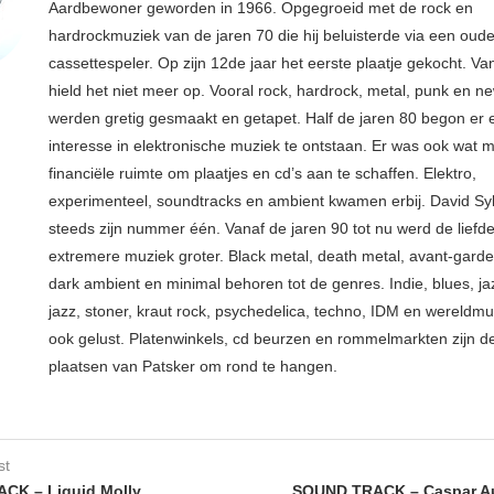
Aardbewoner geworden in 1966. Opgegroeid met de rock en
hardrockmuziek van de jaren 70 die hij beluisterde via een oude
cassettespeler. Op zijn 12de jaar het eerste plaatje gekocht. Va
hield het niet meer op. Vooral rock, hardrock, metal, punk en 
werden gretig gesmaakt en getapet. Half de jaren 80 begon er
interesse in elektronische muziek te ontstaan. Er was ook wat 
financiële ruimte om plaatjes en cd’s aan te schaffen. Elektro,
experimenteel, soundtracks en ambient kwamen erbij. David Syl
steeds zijn nummer één. Vanaf de jaren 90 tot nu werd de liefd
extremere muziek groter. Black metal, death metal, avant-garde, 
dark ambient en minimal behoren tot de genres. Indie, blues, j
jazz, stoner, kraut rock, psychedelica, techno, IDM en wereldm
ook gelust. Platenwinkels, cd beurzen en rommelmarkten zijn de
plaatsen van Patsker om rond te hangen.
st
CK – Liquid Molly
SOUND TRACK – Caspar A