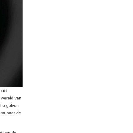
p dit
 wereld van
sche golven
emt naar de
d van de