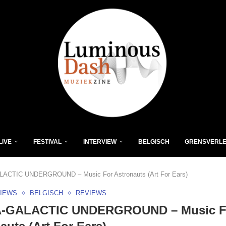
LIVE
FESTIVAL
INTERVIEW
BELGISCH
GRENSVERL
ACTIC UNDERGROUND – Music For Astronauts (Art For Ears)
VIEWS
BELGISCH
REVIEWS
-GALACTIC UNDERGROUND – Music F