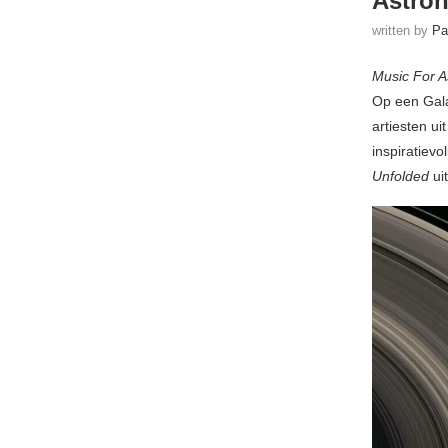
Astron
written by
Pa
Music For A
Op een Gal
artiesten u
inspiratiev
Unfolded
ui