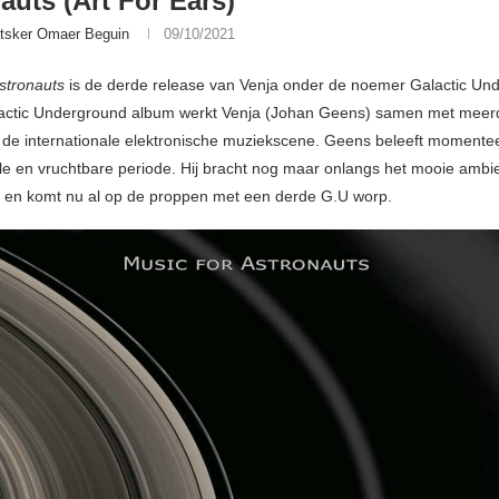
auts (Art For Ears)
tsker Omaer Beguin
09/10/2021
stronauts
is de derde release van Venja onder de noemer Galactic Un
actic Underground album werkt Venja (Johan Geens) samen met meer
it de internationale elektronische muziekscene. Geens beleeft momente
olle en vruchtbare periode. Hij bracht nog maar onlangs het mooie ambi
t en komt nu al op de proppen met een derde G.U worp.