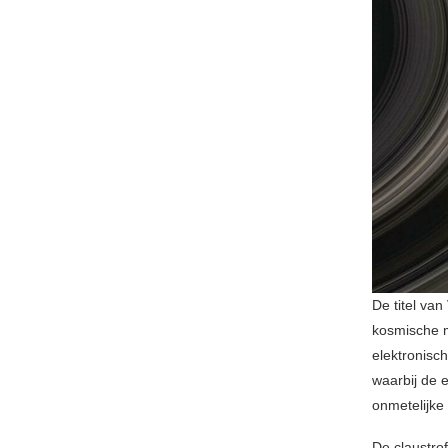
De titel van
kosmische m
elektronisc
waarbij de 
onmetelijke
De claustr