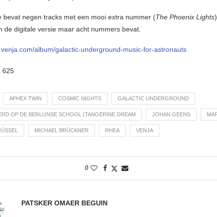
e bevat negen tracks met een mooi extra nummer (
The Phoenix Lights
 de digitale versie maar acht nummers bevat.
p.venja.com/album/galactic-underground-music-for-astronauts
:
625
APHEX TWIN
COSMIC NIGHTS
GALACTIC UNDERGROUND
ERD OP DE BERLIJNSE SCHOOL (TANGERINE DREAM
JOHAN GEENS
MAR
RÜSSEL
MICHAEL BRÜCKNER
RHEA
VENJA
0
PATSKER OMAER BEGUIN