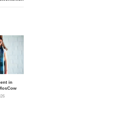
lent in
APOTH – Nelson
LIGHTSPEED speelt
 MosCow
THE SHEILA DIVINE in
05/08/2026
026
04/08/2026