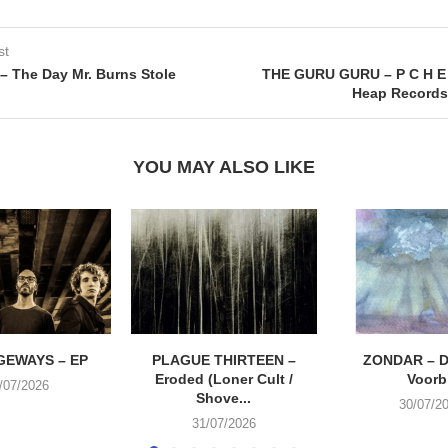
st
 The Day Mr. Burns Stole
THE GURU GURU – P C H E
Heap Records
YOU MAY ALSO LIKE
EWAYS – EP
PLAGUE THIRTEEN –
ZONDAR – D
Eroded (Loner Cult /
Voorbi
/07/2026
Shove...
30/07/2
31/07/2026