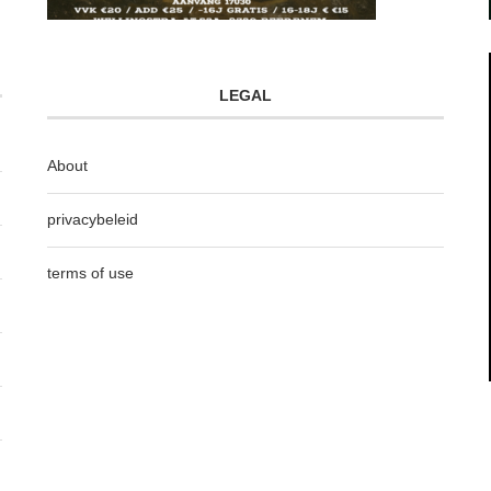
LEGAL
About
privacybeleid
terms of use