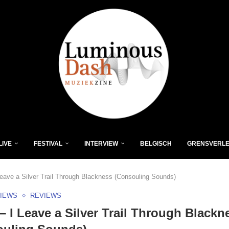
LIVE
FESTIVAL
INTERVIEW
BELGISCH
GRENSVERL
eave a Silver Trail Through Blackness (Consouling Sounds)
VIEWS
REVIEWS
 I Leave a Silver Trail Through Blackn