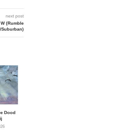
next post
 W (Rumble
/Suburban)
e Dood
DANIEL PEREZ – Why Is
THE SMALL SHIP
j
This Called Heaven?
Moneyfiller (Kowzi 
026
29/07/2026
28/07/2026