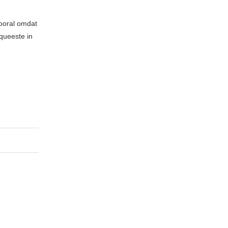
vooral omdat
 queeste in