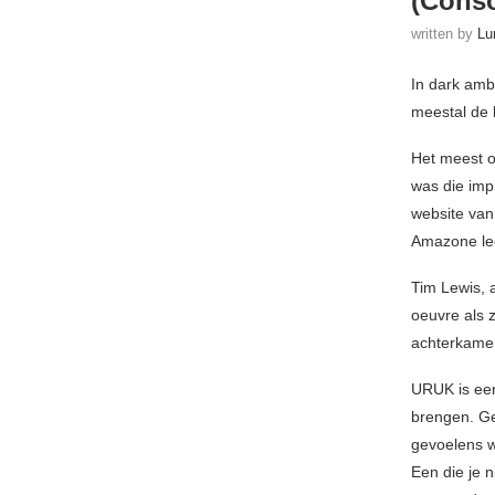
(Cons
written by
Lu
In dark amb
meestal de 
Het meest op
was die impr
website van
Amazone lee
Tim Lewis, a
oeuvre als 
achterkamer
URUK is een
brengen. Ge
gevoelens w
Een die je n