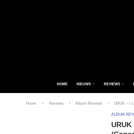
HOME
NIEUWS
REVIEWS
Home
Reviews
Album Reviews
URUK – I L
ALBUM RE
URUK –