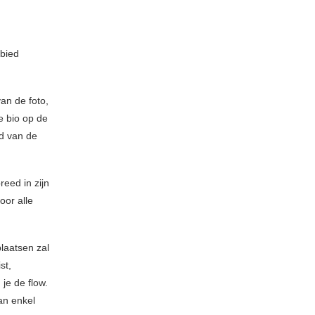
ebied
an de foto,
de bio op de
ud van de
reed in zijn
oor alle
laatsen zal
st,
je de flow.
kan enkel