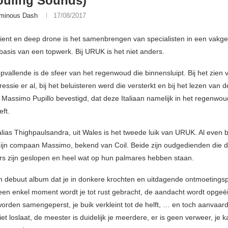
ouling Sounds)
minous Dash
17/08/2017
ient en deep drone is het samenbrengen van specialisten in een vakg
basis van een topwerk. Bij URUK is het niet anders.
vallende is de sfeer van het regenwoud die binnensluipt. Bij het zien v
essie er al, bij het beluisteren werd die versterkt en bij het lezen van 
 Massimo Pupillo bevestigd, dat deze Italiaan namelijk in het regenwo
ft.
lias Thighpaulsandra, uit Wales is het tweede luik van URUK. Al even b
zijn compaan Massimo, bekend van Coil. Beide zijn oudgedienden die d
s zijn geslopen en heel wat op hun palmares hebben staan.
 debuut album dat je in donkere krochten en uitdagende ontmoetingsp
en enkel moment wordt je tot rust gebracht, de aandacht wordt opgeëi
orden samengeperst, je buik verkleint tot de helft, … en toch aanvaard 
iet loslaat, de meester is duidelijk je meerdere, er is geen verweer, je 