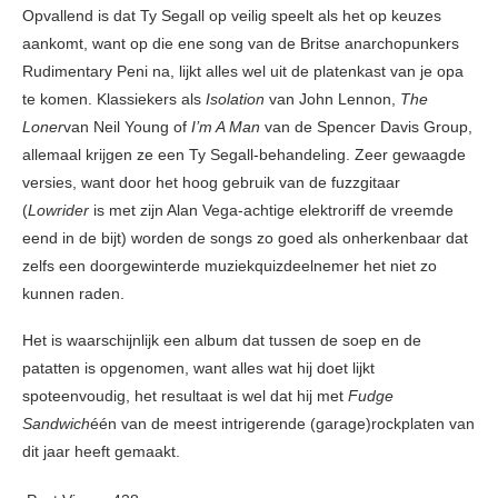
Opvallend is dat Ty Segall op veilig speelt als het op keuzes
aankomt, want op die ene song van de Britse anarchopunkers
Rudimentary Peni na, lijkt alles wel uit de platenkast van je opa
te komen. Klassiekers als
Isolation
van John Lennon,
The
Loner
van Neil Young of
I’m A Man
van de Spencer Davis Group,
allemaal krijgen ze een Ty Segall-behandeling. Zeer gewaagde
versies, want door het hoog gebruik van de fuzzgitaar
(
Lowrider
is met zijn Alan Vega-achtige elektroriff de vreemde
eend in de bijt) worden de songs zo goed als onherkenbaar dat
zelfs een doorgewinterde muziekquizdeelnemer het niet zo
kunnen raden.
Het is waarschijnlijk een album dat tussen de soep en de
patatten is opgenomen, want alles wat hij doet lijkt
spoteenvoudig, het resultaat is wel dat hij met
Fudge
Sandwich
één van de meest intrigerende (garage)rockplaten van
dit jaar heeft gemaakt.