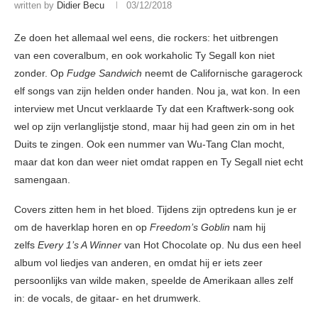
written by
Didier Becu
03/12/2018
Ze doen het allemaal wel eens, die rockers: het uitbrengen
van een coveralbum, en ook workaholic Ty Segall kon niet
zonder. Op
Fudge Sandwich
neemt de Californische garagerock
elf songs van zijn helden onder handen. Nou ja, wat kon. In een
interview met Uncut verklaarde Ty dat een Kraftwerk-song ook
wel op zijn verlanglijstje stond, maar hij had geen zin om in het
Duits te zingen. Ook een nummer van Wu-Tang Clan mocht,
maar dat kon dan weer niet omdat rappen en Ty Segall niet echt
samengaan.
Covers zitten hem in het bloed. Tijdens zijn optredens kun je er
om de haverklap horen en op
Freedom’s Goblin
nam hij
zelfs
Every 1’s A Winner
van Hot Chocolate op. Nu dus een heel
album vol liedjes van anderen, en omdat hij er iets zeer
persoonlijks van wilde maken, speelde de Amerikaan alles zelf
in: de vocals, de gitaar- en het drumwerk.