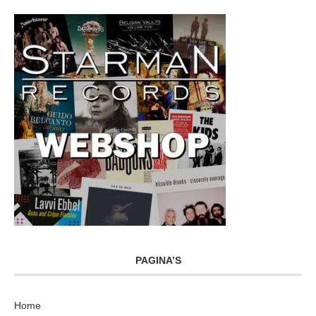
PAGINA’S
Home