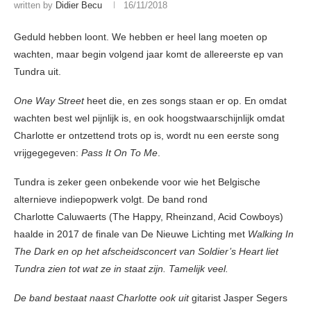
written by
Didier Becu
16/11/2018
Geduld hebben loont. We hebben er heel lang moeten op
wachten, maar begin volgend jaar komt de allereerste ep van
Tundra uit.
One Way Street
heet die, en zes songs staan er op. En omdat
wachten best wel pijnlijk is, en ook hoogstwaarschijnlijk omdat
Charlotte er ontzettend trots op is, wordt nu een eerste song
vrijgegegeven:
Pass It On To Me
.
Tundra is zeker geen onbekende voor wie het Belgische
alternieve indiepopwerk volgt. De band rond
Charlotte Caluwaerts (The Happy, Rheinzand, Acid Cowboys)
haalde in 2017 de finale van De Nieuwe Lichting met
Walking In
The Dark
en op het afscheidsconcert van Soldier’s Heart liet
Tundra zien tot wat ze in staat zijn. Tamelijk veel.
De band bestaat naast Charlotte ook uit
gitarist Jasper Segers